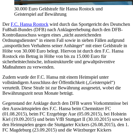
30.000 Euro Geldstrafe für Hansa Rostock und
Geisterspiel auf Bewährung
Der
F.C. Hansa Rostock
wird durch das Sportgericht des Deutschen
Fußball-Bundes (DFB) nach Anklageerhebung durch den DFB-
Kontrollausschuss wegen eines „nicht ausreichenden
Ordnungsdienstes“ in einem Fall sowie in sieben Fällen aufgrund
„unsportlichen Verhaltens seiner Anhänger“ mit einer Geldstrafe in
Höhe von 30.000 Euro belegt. Hiervon ist durch den F.C. Hansa
Rostock ein Betrag in Höhe von bis zu 15.000 Euro für
sicherheitstechnische, infrastrukturelle und gewaltpräventive
Maßnahmen zu verwenden.
Zudem wurde der F.C. Hansa mit einem Heimspiel unter
vollständigem Ausschluss der Öffentlichkeit („Geisterspiel“)
verurteilt. Diese Strafe ist zur Bewährung ausgesetzt, wobei die
Bewährungszeit neun Monate beträgt.
Gegenstand der Anklage durch den DFB waren Vorkommnisse bei
den Auswärtsspielen des F.C. Hansa beim Chemnitzer FC
(01.08.2015), beim FC Erzgebirge Aue (05.09.2015), bei Holstein
Kiel (19.09.2015) und beim VfB Stuttgart II (30.10.2015) sowie bei
den Heimspielen gegen die Stuttgarter Kickers (26.08.2015), den 1.
FC Magdeburg (23.09.2015) und die Würzburger Kickers