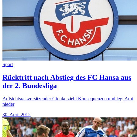
Sport
Rücktritt nach Abstieg des FC Hansa aus
der 2. Bundesliga
Aufsichtsratsvorsitzender Gienke zieht Konsequenzen und legt Amt
nieder
30. April 2012