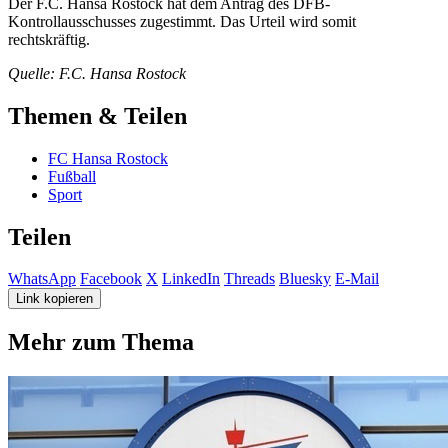
Der F.C. Hansa Rostock hat dem Antrag des DFB-
Kontrollausschusses zugestimmt. Das Urteil wird somit
rechtskräftig.
Quelle: F.C. Hansa Rostock
Themen & Teilen
FC Hansa Rostock
Fußball
Sport
Teilen
WhatsApp
Facebook
X
LinkedIn
Threads
Bluesky
E-Mail
Link kopieren
Mehr zum Thema