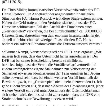
(07.11.2015).
Dr. Chris Müller, kommissarischer Vorstandsvorsitzender des F.C.
Hansa Rostock: „In Anbetracht der angespannten finanziellen
Situation des F.C. Hansa Rostock wiegt diese Strafe extrem schwer.
Neben der Geldstrafe und den Verfahrenskosten, muss der F.C.
Hansa im schlimmsten Fall den Ausfall der Einnahmen eines
„Geisterspieles“ verkraften, die bei durchschnittlich ca. 300.000,00
€ liegen. Ganz abgesehen von dem enormen Imageschaden in der
aktuell ohnehin schon schwierigen Phase für den F.C. Hansa
bedroht ein solcher Einnahmeverlust die Existenz unseres Vereins.“
adGunnar Kempf, Vorstandsmitglied des F.C. Hansa ergänzt: „Wir
müssen froh sein, dass das Urteil nicht härter ausgefallen ist. Der
DFB hat bei seiner Entscheidung bereits strafmildernd
berücksichtigt, dass der Verein die Vorfälle scharf verurteilt und
zudem umfangreiche eigene Maßnahmen zur Verbesserung der
Sicherheit sowie zur Identifizierung der Täter ergriffen hat. Jedem
sollte bewusst sein, dass bei einem weiteren Vorfall innerhalb der
Bewährungszeit, ein „Geisterspiel“ nicht mehr abzuwenden ist. Ich
gehe zudem davon aus, dass nach Ablauf der Bewährungszeit, jeder
weitere Verstoß ein Spiel unter Ausschluss der Öffentlichkeit nach
sich ziehen wird, denn es ist nicht zu erwarten, dass der DFB eine
Strafe nochmals zur Bewährung aussetzen wird.“