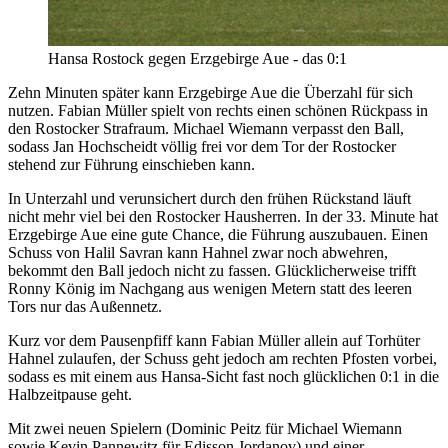
Hansa Rostock gegen Erzgebirge Aue - das 0:1
Zehn Minuten später kann Erzgebirge Aue die Überzahl für sich
nutzen. Fabian Müller spielt von rechts einen schönen Rückpass in
den Rostocker Strafraum. Michael Wiemann verpasst den Ball,
sodass Jan Hochscheidt völlig frei vor dem Tor der Rostocker
stehend zur Führung einschieben kann.
In Unterzahl und verunsichert durch den frühen Rückstand läuft
nicht mehr viel bei den Rostocker Hausherren. In der 33. Minute hat
Erzgebirge Aue eine gute Chance, die Führung auszubauen. Einen
Schuss von Halil Savran kann Hahnel zwar noch abwehren,
bekommt den Ball jedoch nicht zu fassen. Glücklicherweise trifft
Ronny König im Nachgang aus wenigen Metern statt des leeren
Tors nur das Außennetz.
Kurz vor dem Pausenpfiff kann Fabian Müller allein auf Torhüter
Hahnel zulaufen, der Schuss geht jedoch am rechten Pfosten vorbei,
sodass es mit einem aus Hansa-Sicht fast noch glücklichen 0:1 in die
Halbzeitpause geht.
Mit zwei neuen Spielern (Dominic Peitz für Michael Wiemann
sowie Kevin Pannewitz für Edisson Jordanov) und einer