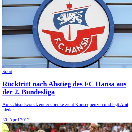
Sport
Rücktritt nach Abstieg des FC Hansa aus
der 2. Bundesliga
Aufsichtsratsvorsitzender Gienke zieht Konsequenzen und legt Amt
nieder
30. April 2012