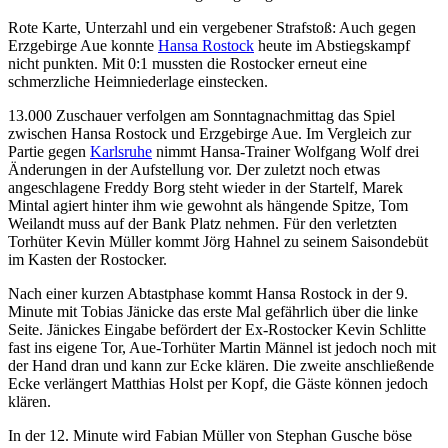
Rote Karte, Unterzahl und ein vergebener Strafstoß: Auch gegen
Erzgebirge Aue konnte
Hansa Rostock
heute im Abstiegskampf
nicht punkten. Mit 0:1 mussten die Rostocker erneut eine
schmerzliche Heimniederlage einstecken.
13.000 Zuschauer verfolgen am Sonntagnachmittag das Spiel
zwischen Hansa Rostock und Erzgebirge Aue. Im Vergleich zur
Partie gegen
Karlsruhe
nimmt Hansa-Trainer Wolfgang Wolf drei
Änderungen in der Aufstellung vor. Der zuletzt noch etwas
angeschlagene Freddy Borg steht wieder in der Startelf, Marek
Mintal agiert hinter ihm wie gewohnt als hängende Spitze, Tom
Weilandt muss auf der Bank Platz nehmen. Für den verletzten
Torhüter Kevin Müller kommt Jörg Hahnel zu seinem Saisondebüt
im Kasten der Rostocker.
Nach einer kurzen Abtastphase kommt Hansa Rostock in der 9.
Minute mit Tobias Jänicke das erste Mal gefährlich über die linke
Seite. Jänickes Eingabe befördert der Ex-Rostocker Kevin Schlitte
fast ins eigene Tor, Aue-Torhüter Martin Männel ist jedoch noch mit
der Hand dran und kann zur Ecke klären. Die zweite anschließende
Ecke verlängert Matthias Holst per Kopf, die Gäste können jedoch
klären.
In der 12. Minute wird Fabian Müller von Stephan Gusche böse