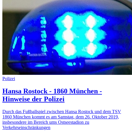
Polizei
Hansa Rostock - 1860 München -
Hinweise der Polizei
Durch das Fußballspiel zwischen Hansa Rostock und dem TSV
1860 München kommt es am Samstag, dem 26. Oktober 2019,
insbesondere im Bereich ums Ostseestadion zu
Verkehrseinschränkungen