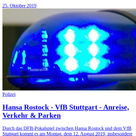
25. Oktober 2019
Polizei
Hansa Rostock - VfB Stuttgart - Anreise,
Verkehr & Parken
Durch das DFB-Pokalspiel zwischen Hansa Rostock und dem VfB
Stuttgart kommt es am Montag, dem 12. August 2019, insbesondere