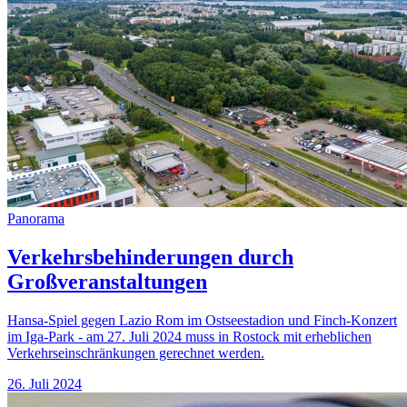
Panorama
Verkehrsbehinderungen durch
Großveranstaltungen
Hansa-Spiel gegen Lazio Rom im Ostseestadion und Finch-Konzert
im Iga-Park - am 27. Juli 2024 muss in Rostock mit erheblichen
Verkehrseinschränkungen gerechnet werden.
26. Juli 2024