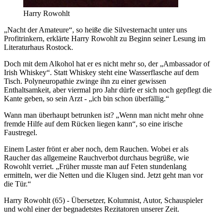
Harry Rowohlt
„Nacht der Amateure“, so heiße die Silvesternacht unter uns
Profitrinkern, erklärte Harry Rowohlt zu Beginn seiner Lesung im
Literaturhaus Rostock.
Doch mit dem Alkohol hat er es nicht mehr so, der „Ambassador of
Irish Whiskey“. Statt Whiskey steht eine Wasserflasche auf dem
Tisch. Polyneuropathie zwinge ihn zu einer gewissen
Enthaltsamkeit, aber viermal pro Jahr dürfe er sich noch gepflegt die
Kante geben, so sein Arzt - „ich bin schon überfällig.“
Wann man überhaupt betrunken ist? „Wenn man nicht mehr ohne
fremde Hilfe auf dem Rücken liegen kann“, so eine irische
Faustregel.
Einem Laster frönt er aber noch, dem Rauchen. Wobei er als
Raucher das allgemeine Rauchverbot durchaus begrüße, wie
Rowohlt verriet. „Früher musste man auf Feten stundenlang
ermitteln, wer die Netten und die Klugen sind. Jetzt geht man vor
die Tür.“
Harry Rowohlt (65) - Übersetzer, Kolumnist, Autor, Schauspieler
und wohl einer der begnadetstes Rezitatoren unserer Zeit.