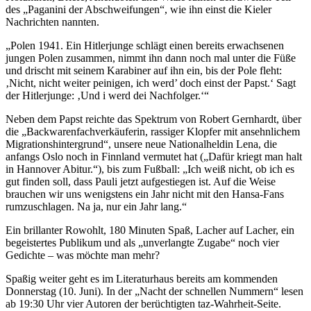
des „Paganini der Abschweifungen“, wie ihn einst die Kieler
Nachrichten nannten.
„Polen 1941. Ein Hitlerjunge schlägt einen bereits erwachsenen
jungen Polen zusammen, nimmt ihn dann noch mal unter die Füße
und drischt mit seinem Karabiner auf ihn ein, bis der Pole fleht:
‚Nicht, nicht weiter peinigen, ich werd’ doch einst der Papst.‘ Sagt
der Hitlerjunge: ‚Und i werd dei Nachfolger.‘“
Neben dem Papst reichte das Spektrum von Robert Gernhardt, über
die „Backwarenfachverkäuferin, rassiger Klopfer mit ansehnlichem
Migrationshintergrund“, unsere neue Nationalheldin Lena, die
anfangs Oslo noch in Finnland vermutet hat („Dafür kriegt man halt
in Hannover Abitur.“), bis zum Fußball: „Ich weiß nicht, ob ich es
gut finden soll, dass Pauli jetzt aufgestiegen ist. Auf die Weise
brauchen wir uns wenigstens ein Jahr nicht mit den Hansa-Fans
rumzuschlagen. Na ja, nur ein Jahr lang.“
Ein brillanter Rowohlt, 180 Minuten Spaß, Lacher auf Lacher, ein
begeistertes Publikum und als „unverlangte Zugabe“ noch vier
Gedichte – was möchte man mehr?
Spaßig weiter geht es im Literaturhaus bereits am kommenden
Donnerstag (10. Juni). In der „Nacht der schnellen Nummern“ lesen
ab 19:30 Uhr vier Autoren der berüchtigten taz-Wahrheit-Seite.