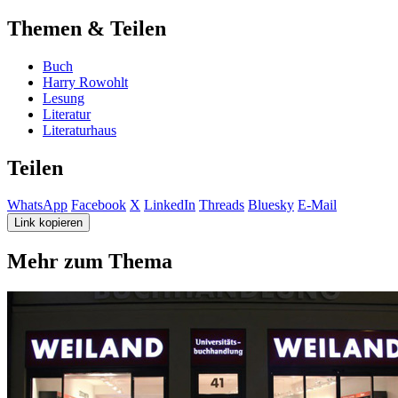
Themen & Teilen
Buch
Harry Rowohlt
Lesung
Literatur
Literaturhaus
Teilen
WhatsApp
Facebook
X
LinkedIn
Threads
Bluesky
E-Mail
Link kopieren
Mehr zum Thema