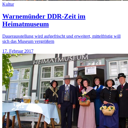
Kultur
Warnemünder DDR-Zeit im
Heimatmuseum
Dauerausstellung wird aufgefrischt und erweitert, mittelfristig will
sich das Museum vergrößern
17. Februar 2017