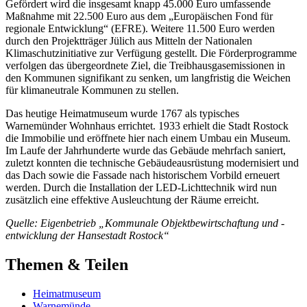
Gefördert wird die insgesamt knapp 45.000 Euro umfassende
Maßnahme mit 22.500 Euro aus dem „Europäischen Fond für
regionale Entwicklung“ (EFRE). Weitere 11.500 Euro werden
durch den Projektträger Jülich aus Mitteln der Nationalen
Klimaschutzinitiative zur Verfügung gestellt. Die Förderprogramme
verfolgen das übergeordnete Ziel, die Treibhausgasemissionen in
den Kommunen signifikant zu senken, um langfristig die Weichen
für klimaneutrale Kommunen zu stellen.
Das heutige Heimatmuseum wurde 1767 als typisches
Warnemünder Wohnhaus errichtet. 1933 erhielt die Stadt Rostock
die Immobilie und eröffnete hier nach einem Umbau ein Museum.
Im Laufe der Jahrhunderte wurde das Gebäude mehrfach saniert,
zuletzt konnten die technische Gebäudeausrüstung modernisiert und
das Dach sowie die Fassade nach historischem Vorbild erneuert
werden. Durch die Installation der LED-Lichttechnik wird nun
zusätzlich eine effektive Ausleuchtung der Räume erreicht.
Quelle: Eigenbetrieb „Kommunale Objektbewirtschaftung und -
entwicklung der Hansestadt Rostock“
Themen & Teilen
Heimatmuseum
Warnemünde