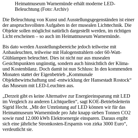
Heimatmuseum Warnemünde erhält moderne LED-
Beleuchtung (Foto: Archiv)
Die Beleuchtung von Kunst und Ausstellungsgegenständen ist einer
der anspruchsvollsten Aufgaben in der musealen Lichttechnik. Die
Objekte sollen möglichst natürlich dargestellt werden, im richtigen
Licht erscheinen – so auch im Heimatmuseum Warnemünde.
Bis dato werden Ausstellungsbereiche jedoch teilweise mit
Anbauleuchten, teilweise mit Halogenstrahlern oder 60-Watt-
Glühlampen beleuchtet. Dies ist nicht nur aus musealen
Gesichtspunkten ungünstig, sondern auch hinsichtlich der Klima-
und Kostenbilanz. Doch damit ist nun Schluss: In den kommenden
Monaten stattet der Eigenbetrieb „Kommunale
Objektbewirtschaftung und -entwicklung der Hansestadt Rostock“
das Museum mit LED-Leuchten aus.
„Derzeit gibt es keine Alternative zur Energieeinsparung mit LED
im Vergleich zu anderen Lichtquellen“, sagt KOE-Betriebsleiterin
Sigrid Hecht. „Mit der Umrüstung auf LED können wir für das
Heimatmuseum Warnemünde pro Jahr knapp sieben Tonnen CO2
sowie rund 12.000 kWh Elektroenergie einsparen. Daraus ergibt
sich eine jährliche Stromkosten-Ersparnis von zirka 3000 Euro“,
verdeutlicht sie.