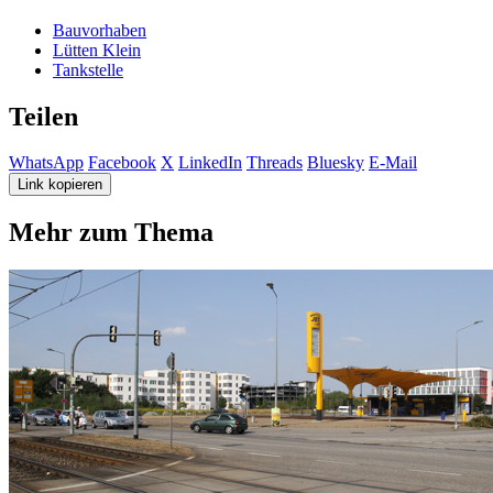
Bauvorhaben
Lütten Klein
Tankstelle
Teilen
WhatsApp
Facebook
X
LinkedIn
Threads
Bluesky
E-Mail
Link kopieren
Mehr zum Thema