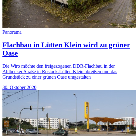
Panorama
Flachbau in Lütten Klein wird zu grüner
Oase
Die Wiro möchte den freigezogenen DDR-Flachbau in der
Ahlbecker Straße in Rostock-Lütten Klein abreißen und das
Grundstück zu einer grünen Oase umgestalten
30. Oktober 2020