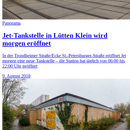
Panorama
Jet-Tankstelle in Lütten Klein wird
morgen eröffnet
In der Trondheimer Straße/Ecke St.-Petersburger-Straße eröffnet Jet
morgen eine neue Tankstelle – die Station hat täglich von 06:00 bis
22:00 Uhr geöffnet
9. August 2018