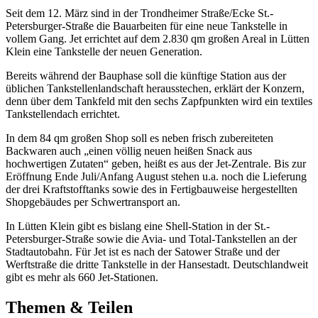
Seit dem 12. März sind in der Trondheimer Straße/Ecke St.-
Petersburger-Straße die Bauarbeiten für eine neue Tankstelle in
vollem Gang. Jet errichtet auf dem 2.830 qm großen Areal in Lütten
Klein eine Tankstelle der neuen Generation.
Bereits während der Bauphase soll die künftige Station aus der
üblichen Tankstellenlandschaft herausstechen, erklärt der Konzern,
denn über dem Tankfeld mit den sechs Zapfpunkten wird ein textiles
Tankstellendach errichtet.
In dem 84 qm großen Shop soll es neben frisch zubereiteten
Backwaren auch „einen völlig neuen heißen Snack aus
hochwertigen Zutaten“ geben, heißt es aus der Jet-Zentrale. Bis zur
Eröffnung Ende Juli/Anfang August stehen u.a. noch die Lieferung
der drei Kraftstofftanks sowie des in Fertigbauweise hergestellten
Shopgebäudes per Schwertransport an.
In Lütten Klein gibt es bislang eine Shell-Station in der St.-
Petersburger-Straße sowie die Avia- und Total-Tankstellen an der
Stadtautobahn. Für Jet ist es nach der Satower Straße und der
Werftstraße die dritte Tankstelle in der Hansestadt. Deutschlandweit
gibt es mehr als 660 Jet-Stationen.
Themen & Teilen