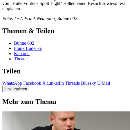
von „Hallervordens Spott-Light“ sollten einen Besuch sowieso fest
einplanen.
Fotos 1+2: Frank Neumann, Bühne 602
Themen & Teilen
Bühne 602
Frank Lüdecke
Kabarett
Theater
Teilen
WhatsApp
Facebook
X
LinkedIn
Threads
Bluesky
E-Mail
Link kopieren
Mehr zum Thema