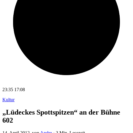
23:35
17:08
Kultur
„Lüdeckes Spottspitzen“ an der Bühne
602
14. April 2012
, von
Andre
·
3 Min. Lesezeit