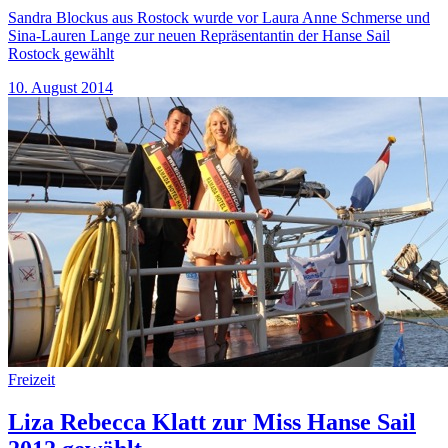
Sandra Blockus aus Rostock wurde vor Laura Anne Schmerse und
Sina-Lauren Lange zur neuen Repräsentantin der Hanse Sail
Rostock gewählt
10. August 2014
Freizeit
Liza Rebecca Klatt zur Miss Hanse Sail