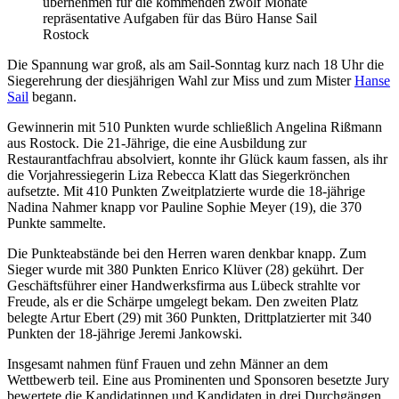
übernehmen für die kommenden zwölf Monate
repräsentative Aufgaben für das Büro Hanse Sail
Rostock
Die Spannung war groß, als am Sail-Sonntag kurz nach 18 Uhr die
Siegerehrung der diesjährigen Wahl zur Miss und zum Mister
Hanse
Sail
begann.
Gewinnerin mit 510 Punkten wurde schließlich Angelina Rißmann
aus Rostock. Die 21-Jährige, die eine Ausbildung zur
Restaurantfachfrau absolviert, konnte ihr Glück kaum fassen, als ihr
die Vorjahressiegerin Liza Rebecca Klatt das Siegerkrönchen
aufsetzte. Mit 410 Punkten Zweitplatzierte wurde die 18-jährige
Nadina Nahmer knapp vor Pauline Sophie Meyer (19), die 370
Punkte sammelte.
Die Punkteabstände bei den Herren waren denkbar knapp. Zum
Sieger wurde mit 380 Punkten Enrico Klüver (28) gekührt. Der
Geschäftsführer einer Handwerksfirma aus Lübeck strahlte vor
Freude, als er die Schärpe umgelegt bekam. Den zweiten Platz
belegte Artur Ebert (29) mit 360 Punkten, Drittplatzierter mit 340
Punkten der 18-jährige Jeremi Jankowski.
Insgesamt nahmen fünf Frauen und zehn Männer an dem
Wettbewerb teil. Eine aus Prominenten und Sponsoren besetzte Jury
bewertete die Kandidatinnen und Kandidaten in drei Durchgängen