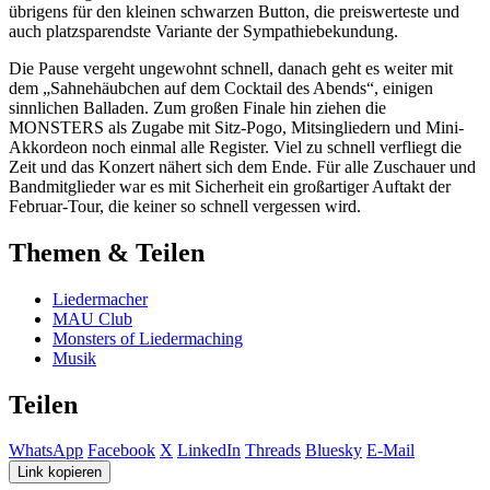
übrigens für den kleinen schwarzen Button, die preiswerteste und
auch platzsparendste Variante der Sympathiebekundung.
Die Pause vergeht ungewohnt schnell, danach geht es weiter mit
dem „Sahnehäubchen auf dem Cocktail des Abends“, einigen
sinnlichen Balladen. Zum großen Finale hin ziehen die
MONSTERS als Zugabe mit Sitz-Pogo, Mitsingliedern und Mini-
Akkordeon noch einmal alle Register. Viel zu schnell verfliegt die
Zeit und das Konzert nähert sich dem Ende. Für alle Zuschauer und
Bandmitglieder war es mit Sicherheit ein großartiger Auftakt der
Februar-Tour, die keiner so schnell vergessen wird.
Themen & Teilen
Liedermacher
MAU Club
Monsters of Liedermaching
Musik
Teilen
WhatsApp
Facebook
X
LinkedIn
Threads
Bluesky
E-Mail
Link kopieren