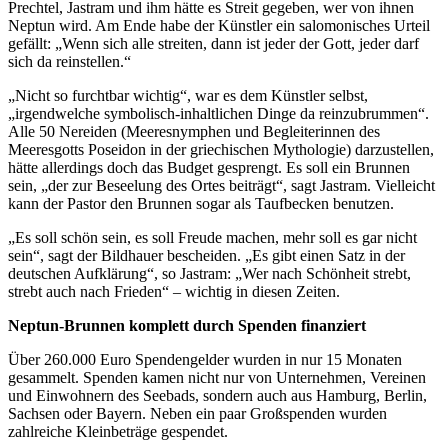
Prechtel, Jastram und ihm hätte es Streit gegeben, wer von ihnen
Neptun wird. Am Ende habe der Künstler ein salomonisches Urteil
gefällt: „Wenn sich alle streiten, dann ist jeder der Gott, jeder darf
sich da reinstellen.“
„Nicht so furchtbar wichtig“, war es dem Künstler selbst,
„irgendwelche symbolisch-inhaltlichen Dinge da reinzubrummen“.
Alle 50 Nereiden (Meeresnymphen und Begleiterinnen des
Meeresgotts Poseidon in der griechischen Mythologie) darzustellen,
hätte allerdings doch das Budget gesprengt. Es soll ein Brunnen
sein, „der zur Beseelung des Ortes beiträgt“, sagt Jastram. Vielleicht
kann der Pastor den Brunnen sogar als Taufbecken benutzen.
„Es soll schön sein, es soll Freude machen, mehr soll es gar nicht
sein“, sagt der Bildhauer bescheiden. „Es gibt einen Satz in der
deutschen Aufklärung“, so Jastram: „Wer nach Schönheit strebt,
strebt auch nach Frieden“ – wichtig in diesen Zeiten.
Neptun-Brunnen komplett durch Spenden finanziert
Über 260.000 Euro Spendengelder wurden in nur 15 Monaten
gesammelt. Spenden kamen nicht nur von Unternehmen, Vereinen
und Einwohnern des Seebads, sondern auch aus Hamburg, Berlin,
Sachsen oder Bayern. Neben ein paar Großspenden wurden
zahlreiche Kleinbeträge gespendet.