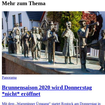
Mehr zum Thema
Panorama
Brunnensaison 2020 wird Donnerstag
*nicht* eröffnet
Mit dem „Warnminner Ümgang“ startet Rostock am Donnerstag in