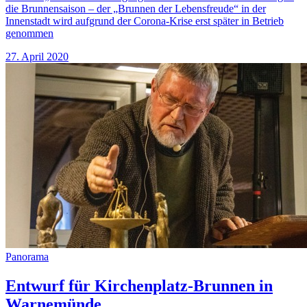
die Brunnensaison – der „Brunnen der Lebensfreude“ in der
Innenstadt wird aufgrund der Corona-Krise erst später in Betrieb
genommen
27. April 2020
Panorama
Entwurf für Kirchenplatz-Brunnen in
Warnemünde