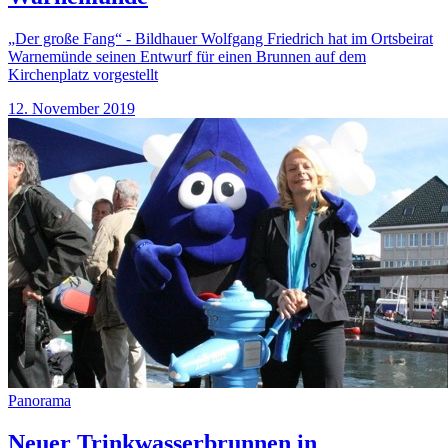
„Der große Fang“ - Bildhauer Wolfgang Friedrich hat im Ortsbeirat
Warnemünde seinen Entwurf für einen Brunnen auf dem
Kirchenplatz vorgestellt
12. November 2019
Panorama
Neuer Trinkwasserbrunnen in