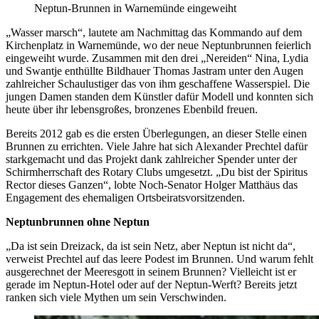
Neptun-Brunnen in Warnemünde eingeweiht
„Wasser marsch“, lautete am Nachmittag das Kommando auf dem
Kirchenplatz in Warnemünde, wo der neue Neptunbrunnen feierlich
eingeweiht wurde. Zusammen mit den drei „Nereiden“ Nina, Lydia
und Swantje enthüllte Bildhauer Thomas Jastram unter den Augen
zahlreicher Schaulustiger das von ihm geschaffene Wasserspiel. Die
jungen Damen standen dem Künstler dafür Modell und konnten sich
heute über ihr lebensgroßes, bronzenes Ebenbild freuen.
Bereits 2012 gab es die ersten Überlegungen, an dieser Stelle einen
Brunnen zu errichten. Viele Jahre hat sich Alexander Prechtel dafür
starkgemacht und das Projekt dank zahlreicher Spender unter der
Schirmherrschaft des Rotary Clubs umgesetzt. „Du bist der Spiritus
Rector dieses Ganzen“, lobte Noch-Senator Holger Matthäus das
Engagement des ehemaligen Ortsbeiratsvorsitzenden.
Neptunbrunnen ohne Neptun
„Da ist sein Dreizack, da ist sein Netz, aber Neptun ist nicht da“,
verweist Prechtel auf das leere Podest im Brunnen. Und warum fehlt
ausgerechnet der Meeresgott in seinem Brunnen? Vielleicht ist er
gerade im Neptun-Hotel oder auf der Neptun-Werft? Bereits jetzt
ranken sich viele Mythen um sein Verschwinden.