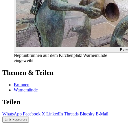
Exte
Neptunbrunnen auf dem Kirchenplatz Warnemünde
eingeweiht
Themen & Teilen
Brunnen
Warnemünde
Teilen
WhatsApp
Facebook
X
LinkedIn
Threads
Bluesky
E-Mail
Link kopieren