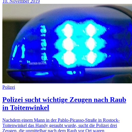
10. November 2019
Polizei
Polizei sucht wichtige Zeugen nach Raub
in Toitenwinkel
Nachdem einem Mann in der Pablo-Picasso-Straße in Rostock-
Toitenwinkel das Handy geraubt wurde, sucht die Polizei drei
Zeugen, die unmittelbar nach dem Raub vor Ort waren