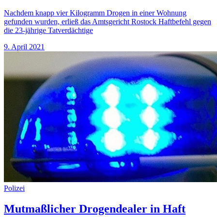
Nachdem knapp vier Kilogramm Drogen in einer Wohnung
gefunden wurden, erließ das Amtsgericht Rostock Haftbefehl gegen
die 23-jährige Tatverdächtige
9. April 2021
Polizei
Mutmaßlicher Drogendealer in Haft