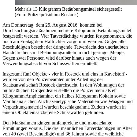
Mehr als 13 Kilogramm Betäubungsmittel sichergestellt
(Foto: Polizeipräsidium Rostock)
Am Donnerstag, dem 25. August 2016, konnten bei
Durchsuchungsmaßnahmen mehrere Kilogramm Betäubungsmittel
festgestellt werden. Vier Tatverdächtige wurden festgenommen, die
noch am Freitag dem Haftrichter vorgeführt werden. Gegen alle
Beschuldigten besteht der dringende Tatverdacht des unerlaubten
Handeltreibens mit Betäubungsmitteln in nicht geringer Menge.
Gegen zwei Personen wird darüber hinaus auch wegen der
Verwendungsabsicht von Schusswaffen ermittelt.
Insgesamt fünf Objekte - vier in Rostock und eins in Kavelstorf -
wurden von den Polizeibeamten unter Anleitung der
Staatsanwaltschaft Rostock durchsucht. In den Wohnungen der
mutmaßlichen Drogendealer stellten die Polizei mehr als elf
Kilogramm Amphetamine, ein halbes Kilogramm Kokain sowie
Marihuana sicher. Auch szenetypische Materialien wie Waagen und
Verpackungsmaterial wurden beschlagnahmt. Zudem wurden in
einem Objekt einsatzbereite Schusswaffen gefunden.
Den Maßnahmen gingen umfangreiche und monatelange
Ermittlungen voraus. Die drei männlichen Tatverdächtigen im Alter
von 49 (zwei Beschuldigte) und 36 Jahren sowie die weibliche