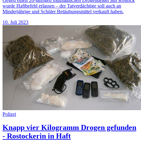
Gegen einen 20-jährigen mutmaßlichen Drogendealer aus Rostock
wurde Haftbefehl erlassen – der Tatverdächtige soll auch an
Minderjährige und Schüler Betäubungsmittel verkauft haben.
10. Juli 2023
Polizei
Knapp vier Kilogramm Drogen gefunden
- Rostockerin in Haft