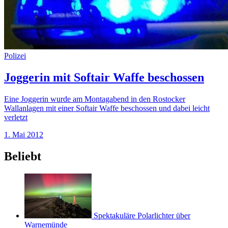
Polizei
Joggerin mit Softair Waffe beschossen
Eine Joggerin wurde am Montagabend in den Rostocker
Wallanlagen mit einer Softair Waffe beschossen und dabei leicht
verletzt
1. Mai 2012
Beliebt
Spektakuläre Polarlichter über
Warnemünde