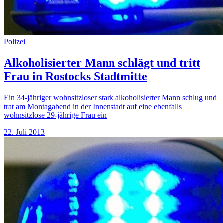
Polizei
Alkoholisierter Mann schlägt und tritt
Frau in Rostocks Stadtmitte
Ein 34-jähriger wohnsitzloser stark alkoholisierter Mann schlug und
trat am Montagabend in der Innenstadt auf eine ebenfalls
wohnsitzlose 29-jährige Frau ein
22. Juli 2013