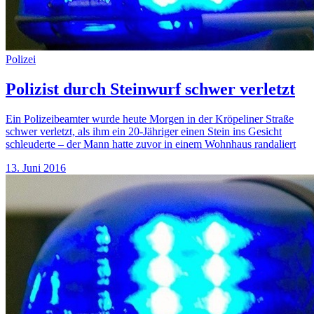
Polizei
Polizist durch Steinwurf schwer verletzt
Ein Polizeibeamter wurde heute Morgen in der Kröpeliner Straße
schwer verletzt, als ihm ein 20-Jähriger einen Stein ins Gesicht
schleuderte – der Mann hatte zuvor in einem Wohnhaus randaliert
13. Juni 2016