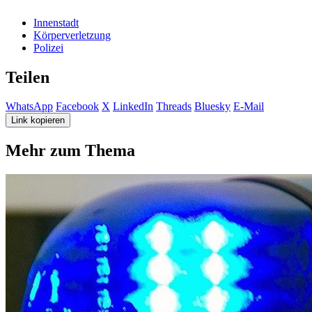
Innenstadt
Körperverletzung
Polizei
Teilen
WhatsApp
Facebook
X
LinkedIn
Threads
Bluesky
E-Mail
Link kopieren
Mehr zum Thema