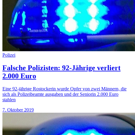
Polizei
Falsche Polizisten: 92-Jährige verliert
2.000 Euro
Eine 92-jährige Rostockerin wurde Opfer von zwei Männern, die
sich als Polizeibeamte ausgaben und der Seniorin 2.000 Euro
stahlen
7. Oktober 2019