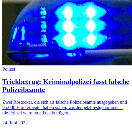
Polizei
Trickbetrug: Kriminalpolizei fasst falsche
Polizeibeamte
Zwei Rostocker, die sich als falsche Polizeibeamte ausgegeben und
65.000 Euro erbeutet haben sollen, wurden jetzt festgenommen –
die Polizei warnt vor Trickbetrügern.
24. Juni 2022