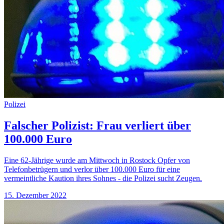
Polizei
Falscher Polizist: Frau verliert über
100.000 Euro
Eine 62-Jährige wurde am Mittwoch in Rostock Opfer von
Telefonbetrügern und verlor über 100.000 Euro für eine
vermeintliche Kaution ihres Sohnes - die Polizei sucht Zeugen.
15. Dezember 2022