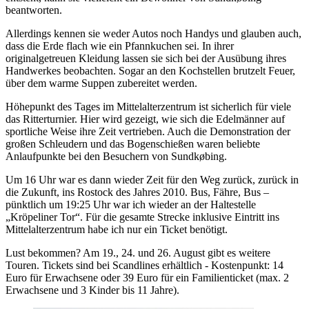
beantworten.
Allerdings kennen sie weder Autos noch Handys und glauben auch,
dass die Erde flach wie ein Pfannkuchen sei. In ihrer
originalgetreuen Kleidung lassen sie sich bei der Ausübung ihres
Handwerkes beobachten. Sogar an den Kochstellen brutzelt Feuer,
über dem warme Suppen zubereitet werden.
Höhepunkt des Tages im Mittelalterzentrum ist sicherlich für viele
das Ritterturnier. Hier wird gezeigt, wie sich die Edelmänner auf
sportliche Weise ihre Zeit vertrieben. Auch die Demonstration der
großen Schleudern und das Bogenschießen waren beliebte
Anlaufpunkte bei den Besuchern von Sundkøbing.
Um 16 Uhr war es dann wieder Zeit für den Weg zurück, zurück in
die Zukunft, ins Rostock des Jahres 2010. Bus, Fähre, Bus –
pünktlich um 19:25 Uhr war ich wieder an der Haltestelle
„Kröpeliner Tor“. Für die gesamte Strecke inklusive Eintritt ins
Mittelalterzentrum habe ich nur ein Ticket benötigt.
Lust bekommen? Am 19., 24. und 26. August gibt es weitere
Touren. Tickets sind bei Scandlines erhältlich - Kostenpunkt: 14
Euro für Erwachsene oder 39 Euro für ein Familienticket (max. 2
Erwachsene und 3 Kinder bis 11 Jahre).