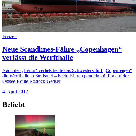
Freizeit
Neue Scandlines-Fähre „Copenhagen“
verlässt die Werfthalle
Nach der „Berlin“ verließ heute das Schwesterschiff „Copenhagen“
die Werfthalle in Stralsund – beide Fähren pendeln künftig auf der
Ostsee-Route Rostock-Gedser
4. April 2012
Beliebt