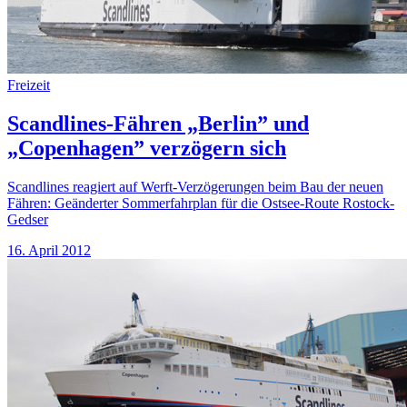
Freizeit
Scandlines-Fähren „Berlin” und
„Copenhagen” verzögern sich
Scandlines reagiert auf Werft-Verzögerungen beim Bau der neuen
Fähren: Geänderter Sommerfahrplan für die Ostsee-Route Rostock-
Gedser
16. April 2012