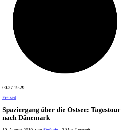
00:27
19:29
Freizeit
Spaziergang über die Ostsee: Tagestour
nach Dänemark
19. August 2010
, von
Stefanie
·
3 Min. Lesezeit