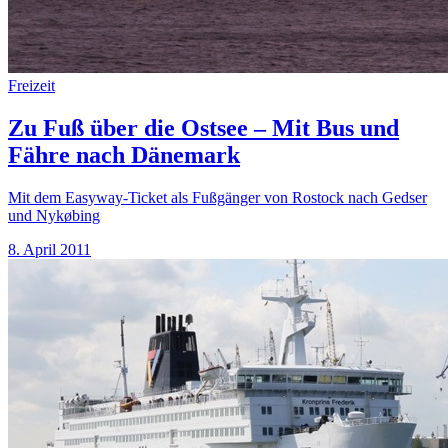
Freizeit
Zu Fuß über die Ostsee – Mit Bus und
Fähre nach Dänemark
Mit dem Easyway-Ticket als Fußgänger von Rostock nach Gedser
und Nykøbing
8. April 2011