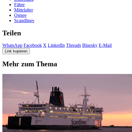
Fähre
Mittelalter
Ostsee
Scandlines
Teilen
WhatsApp
Facebook
X
LinkedIn
Threads
Bluesky
E-Mail
Link kopieren
Mehr zum Thema