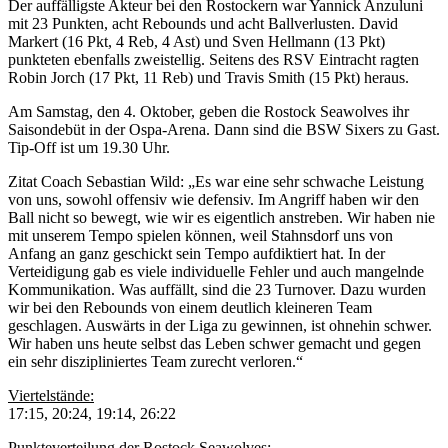
Der auffälligste Akteur bei den Rostockern war Yannick Anzuluni
mit 23 Punkten, acht Rebounds und acht Ballverlusten. David
Markert (16 Pkt, 4 Reb, 4 Ast) und Sven Hellmann (13 Pkt)
punkteten ebenfalls zweistellig. Seitens des RSV Eintracht ragten
Robin Jorch (17 Pkt, 11 Reb) und Travis Smith (15 Pkt) heraus.
Am Samstag, den 4. Oktober, geben die Rostock Seawolves ihr
Saisondebüt in der Ospa-Arena. Dann sind die BSW Sixers zu Gast.
Tip-Off ist um 19.30 Uhr.
Zitat Coach Sebastian Wild: „Es war eine sehr schwache Leistung
von uns, sowohl offensiv wie defensiv. Im Angriff haben wir den
Ball nicht so bewegt, wie wir es eigentlich anstreben. Wir haben nie
mit unserem Tempo spielen können, weil Stahnsdorf uns von
Anfang an ganz geschickt sein Tempo aufdiktiert hat. In der
Verteidigung gab es viele individuelle Fehler und auch mangelnde
Kommunikation. Was auffällt, sind die 23 Turnover. Dazu wurden
wir bei den Rebounds von einem deutlich kleineren Team
geschlagen. Auswärts in der Liga zu gewinnen, ist ohnehin schwer.
Wir haben uns heute selbst das Leben schwer gemacht und gegen
ein sehr diszipliniertes Team zurecht verloren.“
Viertelstände:
17:15, 20:24, 19:14, 26:22
Punkteverteilung der Rostock Seawolves: