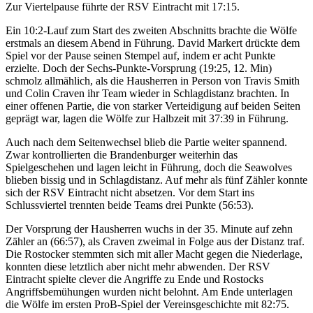
Zur Viertelpause führte der RSV Eintracht mit 17:15.
Ein 10:2-Lauf zum Start des zweiten Abschnitts brachte die Wölfe
erstmals an diesem Abend in Führung. David Markert drückte dem
Spiel vor der Pause seinen Stempel auf, indem er acht Punkte
erzielte. Doch der Sechs-Punkte-Vorsprung (19:25, 12. Min)
schmolz allmählich, als die Hausherren in Person von Travis Smith
und Colin Craven ihr Team wieder in Schlagdistanz brachten. In
einer offenen Partie, die von starker Verteidigung auf beiden Seiten
geprägt war, lagen die Wölfe zur Halbzeit mit 37:39 in Führung.
Auch nach dem Seitenwechsel blieb die Partie weiter spannend.
Zwar kontrollierten die Brandenburger weiterhin das
Spielgeschehen und lagen leicht in Führung, doch die Seawolves
blieben bissig und in Schlagdistanz. Auf mehr als fünf Zähler konnte
sich der RSV Eintracht nicht absetzen. Vor dem Start ins
Schlussviertel trennten beide Teams drei Punkte (56:53).
Der Vorsprung der Hausherren wuchs in der 35. Minute auf zehn
Zähler an (66:57), als Craven zweimal in Folge aus der Distanz traf.
Die Rostocker stemmten sich mit aller Macht gegen die Niederlage,
konnten diese letztlich aber nicht mehr abwenden. Der RSV
Eintracht spielte clever die Angriffe zu Ende und Rostocks
Angriffsbemühungen wurden nicht belohnt. Am Ende unterlagen
die Wölfe im ersten ProB-Spiel der Vereinsgeschichte mit 82:75.