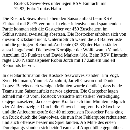
Rostock Seawolves unterliegen RSV Eintracht mit
75:82, Foto: Tobias Hahn
Die Rostock Seawolves haben den Saisonauftakt beim RSV
Eintracht mit 82:75 verloren. In einer intensiven und spannenden
Partie konnten sich die Gastgeber vor 450 Zuschauern im
Schlussviertel zweistellig absetzen. Die Rostocker erholten sich von
diesem Rückstand nicht. Unterm Strich waren die 23 Ballverluste
und die geringere Rebound-Ausbeute (32:39) der Hansestädter
ausschlaggebend. Die besten Korbjäger der Wölfe waren Yannick
Anzuluni (23 Punkte) und David Markert (16). Beim RSV Eintracht
ragte U20-Nationalspieler Robin Jorch mit 17 Zählern und elf
Rebounds hervor.
In der Startformation der Rostock Seawolves standen Tim Vogt,
Sven Hellmann, Yannick Anzuluni, Jarrell Crayon und Daniel
Lopez. Bereits nach wenigen Minuten wurde deutlich, dass beide
Teams zum Saisonauftakt nervös agierten. Die Gastgeber lagen
schnell mit 4:0 vorn, Rostock versuchte mit starker Verteidigung
dagegenzusetzen, da das eigene Konto nach fünf Minuten lediglich
vier Zähler anzeigte. Durch die Einwechslung von Ivo Slavchev
und die Anfeuerungsrufe der 40 mitgereisten Rostocker Fans ging
ein Ruck durch die Seawolves, die nun ihre Fehlerquote reduzierten
und auch offensiv besser ins Spiel fanden. Ab Mitte des ersten
Durchgangs standen sich beide Teams auf Augenhöhe gegenüber.