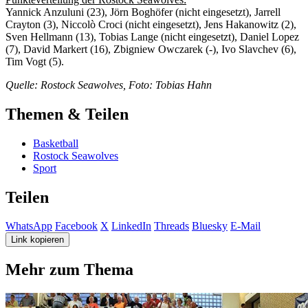
Yannick Anzuluni (23), Jörn Boghöfer (nicht eingesetzt), Jarrell
Crayton (3), Niccolò Croci (nicht eingesetzt), Jens Hakanowitz (2),
Sven Hellmann (13), Tobias Lange (nicht eingesetzt), Daniel Lopez
(7), David Markert (16), Zbigniew Owczarek (-), Ivo Slavchev (6),
Tim Vogt (5).
Quelle: Rostock Seawolves, Foto: Tobias Hahn
Themen & Teilen
Basketball
Rostock Seawolves
Sport
Teilen
WhatsApp
Facebook
X
LinkedIn
Threads
Bluesky
E-Mail
Link kopieren
Mehr zum Thema