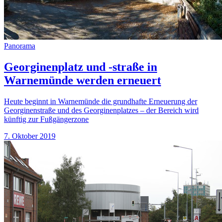
Panorama
Georginenplatz und -straße in
Warnemünde werden erneuert
Heute beginnt in Warnemünde die grundhafte Erneuerung der
Georginenstraße und des Georginenplatzes – der Bereich wird
künftig zur Fußgängerzone
7. Oktober 2019