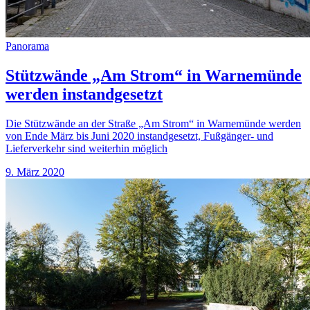
Panorama
Stützwände „Am Strom“ in Warnemünde
werden instandgesetzt
Die Stützwände an der Straße „Am Strom“ in Warnemünde werden
von Ende März bis Juni 2020 instandgesetzt, Fußgänger- und
Lieferverkehr sind weiterhin möglich
9. März 2020