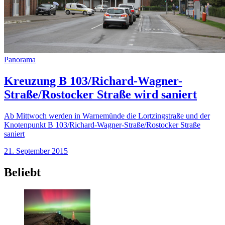
Panorama
Kreuzung B 103/Richard-Wagner-
Straße/Rostocker Straße wird saniert
Ab Mittwoch werden in Warnemünde die Lortzingstraße und der
Knotenpunkt B 103/Richard-Wagner-Straße/Rostocker Straße
saniert
21. September 2015
Beliebt