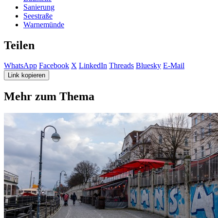
Sanierung
Seestraße
Warnemünde
Teilen
WhatsApp
Facebook
X
LinkedIn
Threads
Bluesky
E-Mail
Link kopieren
Mehr zum Thema