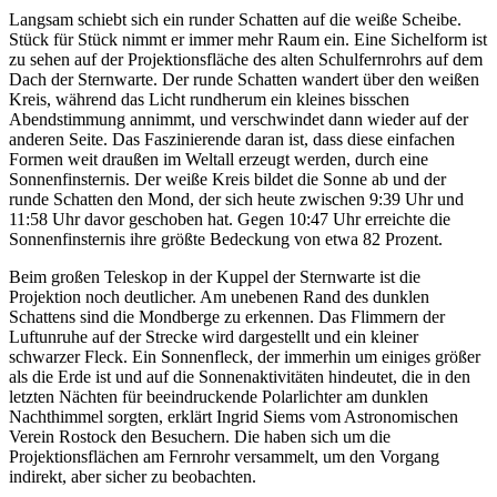
Langsam schiebt sich ein runder Schatten auf die weiße Scheibe.
Stück für Stück nimmt er immer mehr Raum ein. Eine Sichelform ist
zu sehen auf der Projektionsfläche des alten Schulfernrohrs auf dem
Dach der Sternwarte. Der runde Schatten wandert über den weißen
Kreis, während das Licht rundherum ein kleines bisschen
Abendstimmung annimmt, und verschwindet dann wieder auf der
anderen Seite. Das Faszinierende daran ist, dass diese einfachen
Formen weit draußen im Weltall erzeugt werden, durch eine
Sonnenfinsternis. Der weiße Kreis bildet die Sonne ab und der
runde Schatten den Mond, der sich heute zwischen 9:39 Uhr und
11:58 Uhr davor geschoben hat. Gegen 10:47 Uhr erreichte die
Sonnenfinsternis ihre größte Bedeckung von etwa 82 Prozent.
Beim großen Teleskop in der Kuppel der Sternwarte ist die
Projektion noch deutlicher. Am unebenen Rand des dunklen
Schattens sind die Mondberge zu erkennen. Das Flimmern der
Luftunruhe auf der Strecke wird dargestellt und ein kleiner
schwarzer Fleck. Ein Sonnenfleck, der immerhin um einiges größer
als die Erde ist und auf die Sonnenaktivitäten hindeutet, die in den
letzten Nächten für beeindruckende Polarlichter am dunklen
Nachthimmel sorgten, erklärt Ingrid Siems vom Astronomischen
Verein Rostock den Besuchern. Die haben sich um die
Projektionsflächen am Fernrohr versammelt, um den Vorgang
indirekt, aber sicher zu beobachten.