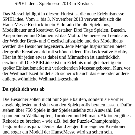
SPIELidee - Spielmesse 2013 in Rostock
Das Messehighlight in diesem Herbst ist die neue Erlebnismesse
SPIELidee. Vom 1. bis 3. November 2013 verwandelt sich die
HanseMesse Rostock in ein Eldorado für alle Spielefans,
Modellbauer und kreativen Gestalter. Drei Tage Spielen, Basteln,
Ausprobieren und Staunen ist das Motto. Die neuesten Trends aus
der Welt der Brett- und Gesellschaftsspiele und des Modellbaus
werden die Besucher begeistern. Jede Menge Inspirationen bietet
der große Kreativmarkt mit schönen Ideen für das kreative Hobby.
Hier ist für jeden etwas dabei und Mitmachen ist ausdrücklich
erwünscht! Die SPIELidee ist ein Erlebnis und gleichzeitig ein
großer Einkaufsmarkt mit verlockenden Messeangeboten. Kurz vor
der Weihnachtszeit findet sich sicherlich auch das eine oder andere
außergewöhnliche Weihnachtsgeschenk.
Da spielt sich was ab
Die Besucher sollen nicht nur Spiele kaufen, sondern sie vorher
ausgiebig testen und sich von den Spieleprofis beraten lassen. Dafür
stehen über 750 Spiele in der Spieleausleihe zur Auswahl. Bei
spannenden Wettkämpfen, Turnieren und Mitmach-Aktionen gilt es
Rekorde zu brechen – wie z.B. bei der Puzzle-Championship.
Legoprofis aus ganz Deutschland zeigen Ihre eigenen Kreationen
und sogar ein Modell der HanseMesse wird zu sehen sein.