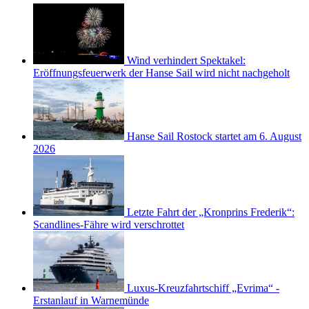
Wind verhindert Spektakel:
Eröffnungsfeuerwerk der Hanse Sail wird nicht nachgeholt
Hanse Sail Rostock startet am 6. August
2026
Letzte Fahrt der „Kronprins Frederik“:
Scandlines-Fähre wird verschrottet
Luxus-Kreuzfahrtschiff „Evrima“ -
Erstanlauf in Warnemünde