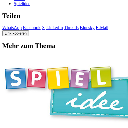
Spielidee
Teilen
WhatsApp
Facebook
X
LinkedIn
Threads
Bluesky
E-Mail
Link kopieren
Mehr zum Thema