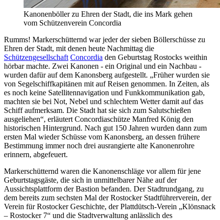
Kanonenböller zu Ehren der Stadt, die ins Mark gehen
vom Schützenverein Concordia
Rumms! Markerschütternd war jeder der sieben Böllerschüsse zu
Ehren der Stadt, mit denen heute Nachmittag die
Schützengesellschaft
Concordia
den Geburtstag Rostocks weithin
hörbar machte. Zwei Kanonen - ein Original und ein Nachbau -
wurden dafür auf dem Kanonsberg aufgestellt. „Früher wurden sie
von Segelschiffkapitänen mit auf Reisen genommen. In Zeiten, als
es noch keine Satellitennavigation und Funkkommunikation gab,
machten sie bei Not, Nebel und schlechtem Wetter damit auf das
Schiff aufmerksam. Die Stadt hat sie sich zum Salutschießen
ausgeliehen“, erläutert Concordiaschütze Manfred König den
historischen Hintergrund. Nach gut 150 Jahren wurden dann zum
ersten Mal wieder Schüsse vom Kanonsberg, an dessen frühere
Bestimmung immer noch drei ausrangierte alte Kanonenrohre
erinnern, abgefeuert.
Markerschütternd waren die Kanonenschläge vor allem für jene
Geburtstagsgäste, die sich in unmittelbarer Nähe auf der
Aussichtsplattform der Bastion befanden. Der Stadtrundgang, zu
dem bereits zum sechsten Mal der Rostocker Stadtführerverein, der
Verein für Rostocker Geschichte, der Plattdütsch-Verein „Klönsnack
– Rostocker 7“ und die Stadtverwaltung anlässlich des