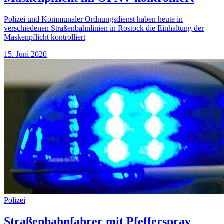
Polizei und Kommunaler Ordnungsdienst haben heute in
verschiedenen Straßenbahnlinien in Rostock die Einhaltung der
Maskenpflicht kontrolliert
15. Juni 2020
Polizei
Straßenbahnfahrer mit Pfefferspray