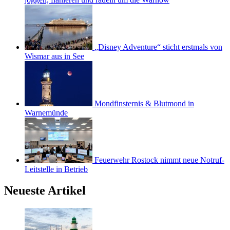
„Disney Adventure“ sticht erstmals von
Wismar aus in See
Mondfinsternis & Blutmond in
Warnemünde
Feuerwehr Rostock nimmt neue Notruf-
Leitstelle in Betrieb
Neueste Artikel