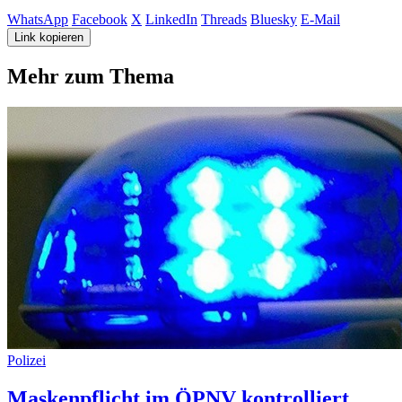
WhatsApp
Facebook
X
LinkedIn
Threads
Bluesky
E-Mail
Link kopieren
Mehr zum Thema
Polizei
Maskenpflicht im ÖPNV kontrolliert