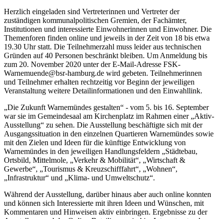
Herzlich eingeladen sind Vertreterinnen und Vertreter der
zuständigen kommunalpolitischen Gremien, der Fachämter,
Institutionen und interessierte Einwohnerinnen und Einwohner. Die
Themenforen finden online und jeweils in der Zeit von 18 bis etwa
19.30 Uhr statt. Die Teilnehmerzahl muss leider aus technischen
Gründen auf 40 Personen beschränkt bleiben. Um Anmeldung bis
zum 20. November 2020 unter der E-Mail-Adresse
FSK-
Warnemuende@bsr-hamburg.de
wird gebeten. Teilnehmerinnen
und Teilnehmer erhalten rechtzeitig vor Beginn der jeweiligen
Veranstaltung weitere Detailinformationen und den Einwahllink.
„Die Zukunft Warnemündes gestalten“ - vom 5. bis 16. September
war sie im Gemeindesaal am Kirchenplatz im Rahmen einer „Aktiv-
Ausstellung“ zu sehen. Die Ausstellung beschäftigte sich mit der
Ausgangssituation in den einzelnen Quartieren Warnemündes sowie
mit den Zielen und Ideen für die künftige Entwicklung von
Warnemündes in den jeweiligen Handlungsfeldern „Städtebau,
Ortsbild, Mittelmole, „Verkehr & Mobilität“, „Wirtschaft &
Gewerbe“, „Tourismus & Kreuzschifffahrt“, „Wohnen“,
„Infrastruktur“ und „Klima- und Umweltschutz“.
Während der Ausstellung, darüber hinaus aber auch online konnten
und können sich Interessierte mit ihren Ideen und Wünschen, mit
Kommentaren und Hinweisen aktiv einbringen. Ergebnisse zu der