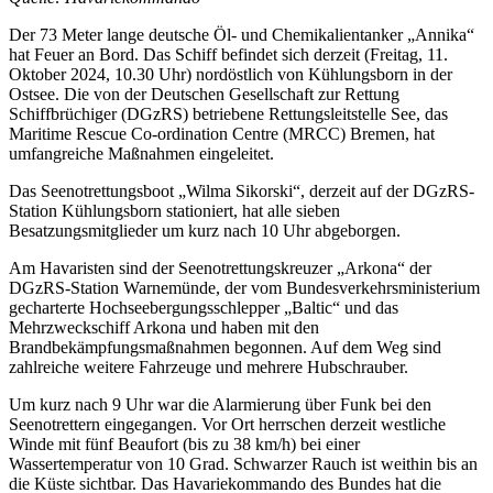
Der 73 Meter lange deutsche Öl- und Chemikalientanker „Annika“
hat Feuer an Bord. Das Schiff befindet sich derzeit (Freitag, 11.
Oktober 2024, 10.30 Uhr) nordöstlich von Kühlungsborn in der
Ostsee. Die von der Deutschen Gesellschaft zur Rettung
Schiffbrüchiger (DGzRS) betriebene Rettungsleitstelle See, das
Maritime Rescue Co-ordination Centre (MRCC) Bremen, hat
umfangreiche Maßnahmen eingeleitet.
Das Seenotrettungsboot „Wilma Sikorski“, derzeit auf der DGzRS-
Station Kühlungsborn stationiert, hat alle sieben
Besatzungsmitglieder um kurz nach 10 Uhr abgeborgen.
Am Havaristen sind der Seenotrettungskreuzer „Arkona“ der
DGzRS-Station Warnemünde, der vom Bundesverkehrsministerium
gecharterte Hochseebergungsschlepper „Baltic“ und das
Mehrzweckschiff Arkona und haben mit den
Brandbekämpfungsmaßnahmen begonnen. Auf dem Weg sind
zahlreiche weitere Fahrzeuge und mehrere Hubschrauber.
Um kurz nach 9 Uhr war die Alarmierung über Funk bei den
Seenotrettern eingegangen. Vor Ort herrschen derzeit westliche
Winde mit fünf Beaufort (bis zu 38 km/h) bei einer
Wassertemperatur von 10 Grad. Schwarzer Rauch ist weithin bis an
die Küste sichtbar. Das Havariekommando des Bundes hat die