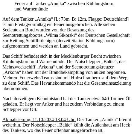
Feuer auf Tanker „Annika“ zwischen Kühlungsborn
und Warnemünde
Auf dem Tanker „Annika“ [L: 73m, B: 12m, Flagge: Deutschland]
ist am Freitagvormittag ein Feuer ausgebrochen. Alle sieben
Seeleute an Bord wurden von der Besatzung des
Seenotrettungsbootes „Wilma Sikorski“ der Deutschen Gesellschaft
zur Rettung Schiffbrüchiger (derzeit Station Kühlungsborn)
aufgenommen und werden an Land gebracht.
Das Schiff befindet sich in der Mecklenburger Bucht zwischen
Kühlungsborn und Warnemünde. Der Notschlepper „Baltic“, das
Mehrzweckschiff „Arkona“ und der Seenotrettungskreuzer
„Arkona“ haben mit der Brandbekämpfung von außen begonnen.
Mehrere Feuerwehr-Teams sind mit Hubschraubern auf dem Weg
zu dem Schiff. Das Havariekommando hat die Gesamteinsatzleitung
übernommen.
Nach derzeitigem Kenntnistand hat der Tanker etwa 640 Tonnen Öl
geladen. Er liegt vor Anker und hat zudem Verbindung zu einem
Schlepper vor Ort.
Aktualisierung, 11.10.2024 13:04 Uhr:
Der Tanker „Annika“ brennt
weiterhin. Der Notschlepper „Baltic“ kühlt die Außenhaut am Heck
des Tankers, wo das Feuer offenbar ausgebrochen ist.