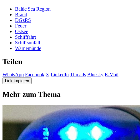
Baltic Sea Region
Brand
DGzRS
Feuer
Ostsee
Schifffahrt
Schiffsunfall
Warnemünde
Teilen
WhatsApp
Facebook
X
LinkedIn
Threads
Bluesky
E-Mail
Link kopieren
Mehr zum Thema