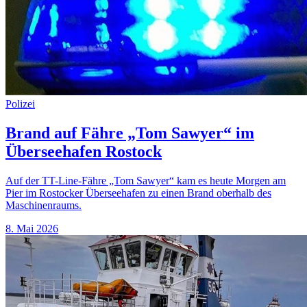
Polizei
Brand auf Fähre „Tom Sawyer“ im
Überseehafen Rostock
Auf der TT-Line-Fähre „Tom Sawyer“ kam es heute Morgen am
Pier im Rostocker Überseehafen zu einen Brand oberhalb des
Maschinenraums.
8. Mai 2026