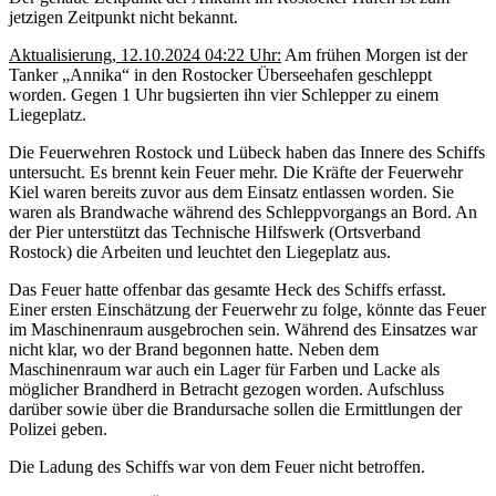
jetzigen Zeitpunkt nicht bekannt.
Aktualisierung, 12.10.2024 04:22 Uhr:
Am frühen Morgen ist der
Tanker „Annika“ in den Rostocker Überseehafen geschleppt
worden. Gegen 1 Uhr bugsierten ihn vier Schlepper zu einem
Liegeplatz.
Die Feuerwehren Rostock und Lübeck haben das Innere des Schiffs
untersucht. Es brennt kein Feuer mehr. Die Kräfte der Feuerwehr
Kiel waren bereits zuvor aus dem Einsatz entlassen worden. Sie
waren als Brandwache während des Schleppvorgangs an Bord. An
der Pier unterstützt das Technische Hilfswerk (Ortsverband
Rostock) die Arbeiten und leuchtet den Liegeplatz aus.
Das Feuer hatte offenbar das gesamte Heck des Schiffs erfasst.
Einer ersten Einschätzung der Feuerwehr zu folge, könnte das Feuer
im Maschinenraum ausgebrochen sein. Während des Einsatzes war
nicht klar, wo der Brand begonnen hatte. Neben dem
Maschinenraum war auch ein Lager für Farben und Lacke als
möglicher Brandherd in Betracht gezogen worden. Aufschluss
darüber sowie über die Brandursache sollen die Ermittlungen der
Polizei geben.
Die Ladung des Schiffs war von dem Feuer nicht betroffen.