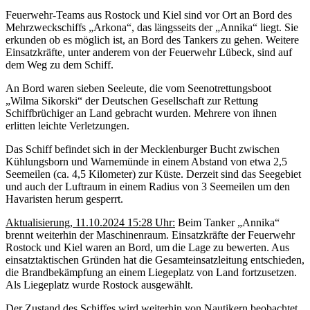
Feuerwehr-Teams aus Rostock und Kiel sind vor Ort an Bord des
Mehrzweckschiffs „Arkona“, das längsseits der „Annika“ liegt. Sie
erkunden ob es möglich ist, an Bord des Tankers zu gehen. Weitere
Einsatzkräfte, unter anderem von der Feuerwehr Lübeck, sind auf
dem Weg zu dem Schiff.
An Bord waren sieben Seeleute, die vom Seenotrettungsboot
„Wilma Sikorski“ der Deutschen Gesellschaft zur Rettung
Schiffbrüchiger an Land gebracht wurden. Mehrere von ihnen
erlitten leichte Verletzungen.
Das Schiff befindet sich in der Mecklenburger Bucht zwischen
Kühlungsborn und Warnemünde in einem Abstand von etwa 2,5
Seemeilen (ca. 4,5 Kilometer) zur Küste. Derzeit sind das Seegebiet
und auch der Luftraum in einem Radius von 3 Seemeilen um den
Havaristen herum gesperrt.
Aktualisierung, 11.10.2024 15:28 Uhr:
Beim Tanker „Annika“
brennt weiterhin der Maschinenraum. Einsatzkräfte der Feuerwehr
Rostock und Kiel waren an Bord, um die Lage zu bewerten. Aus
einsatztaktischen Gründen hat die Gesamteinsatzleitung entschieden,
die Brandbekämpfung an einem Liegeplatz von Land fortzusetzen.
Als Liegeplatz wurde Rostock ausgewählt.
Der Zustand des Schiffes wird weiterhin von Nautikern beobachtet