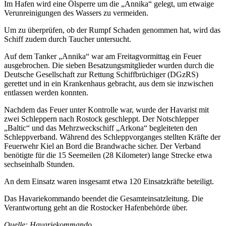
Im Hafen wird eine Ölsperre um die „Annika“ gelegt, um etwaige
Verunreinigungen des Wassers zu vermeiden.
Um zu überprüfen, ob der Rumpf Schaden genommen hat, wird das
Schiff zudem durch Taucher untersucht.
Auf dem Tanker „Annika“ war am Freitagvormittag ein Feuer
ausgebrochen. Die sieben Besatzungsmitglieder wurden durch die
Deutsche Gesellschaft zur Rettung Schiffbrüchiger (DGzRS)
gerettet und in ein Krankenhaus gebracht, aus dem sie inzwischen
entlassen werden konnten.
Nachdem das Feuer unter Kontrolle war, wurde der Havarist mit
zwei Schleppern nach Rostock geschleppt. Der Notschlepper
„Baltic“ und das Mehrzweckschiff „Arkona“ begleiteten den
Schleppverband. Während des Schleppvorganges stellten Kräfte der
Feuerwehr Kiel an Bord die Brandwache sicher. Der Verband
benötigte für die 15 Seemeilen (28 Kilometer) lange Strecke etwa
sechseinhalb Stunden.
An dem Einsatz waren insgesamt etwa 120 Einsatzkräfte beteiligt.
Das Havariekommando beendet die Gesamteinsatzleitung. Die
Verantwortung geht an die Rostocker Hafenbehörde über.
Quelle: Havariekommando