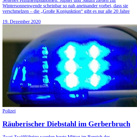
Seltenes Himmelsphänomen: Jupiter und Saturn ziehen zur
Wintersonnenwende scheinbar so nah aneinander vorbei, dass sie
verschmelzen – die „Große Konjunktion“ gibt es nur alle 20 Jahre
19. Dezember 2020
Polizei
Räuberischer Diebstahl im Gerberbruch
Zwei Zwölfjährige wurden heute Mittag im Bereich des