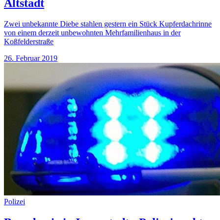
Altstadt
Zwei unbekannte Diebe stahlen gestern ein Stück Kupferdachrinne
von einem derzeit unbewohnten Mehrfamilienhaus in der
Koßfelderstraße
26. Februar 2019
Polizei