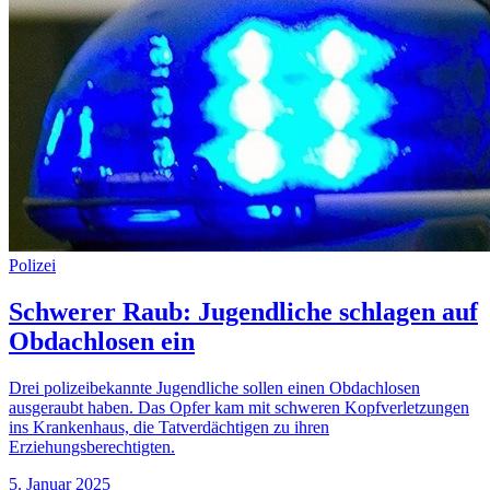
Polizei
Schwerer Raub: Jugendliche schlagen auf
Obdachlosen ein
Drei polizeibekannte Jugendliche sollen einen Obdachlosen
ausgeraubt haben. Das Opfer kam mit schweren Kopfverletzungen
ins Krankenhaus, die Tatverdächtigen zu ihren
Erziehungsberechtigten.
5. Januar 2025