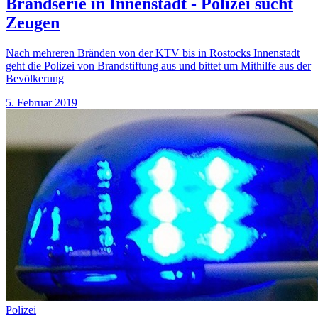
Brandserie in Innenstadt - Polizei sucht
Zeugen
Nach mehreren Bränden von der KTV bis in Rostocks Innenstadt
geht die Polizei von Brandstiftung aus und bittet um Mithilfe aus der
Bevölkerung
5. Februar 2019
Polizei