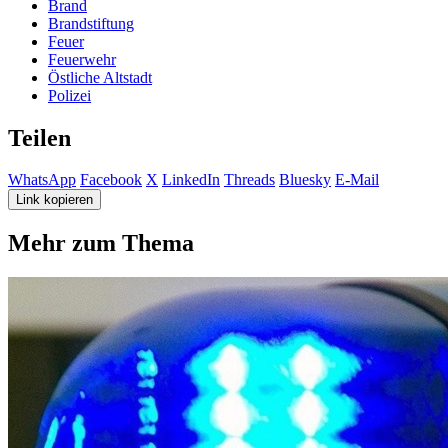
Brand
Brandstiftung
Feuer
Feuerwehr
Östliche Altstadt
Polizei
Teilen
WhatsApp
Facebook
X
LinkedIn
Threads
Bluesky
E-Mail
Link kopieren
Mehr zum Thema