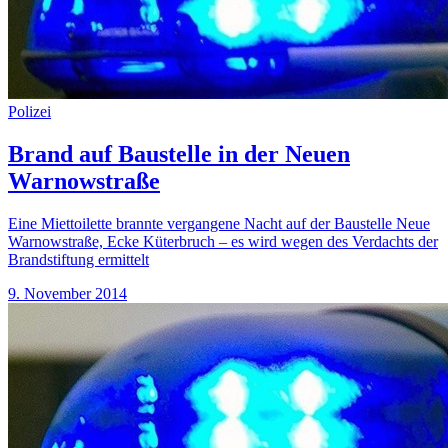
Polizei
Brand auf Baustelle in der Neuen
Warnowstraße
Eine Miettoilette brannte vergangene Nacht auf der Baustelle Neue
Warnowstraße, Ecke Küterbruch – es wird wegen des Verdachts der
Brandstiftung ermittelt
9. November 2014