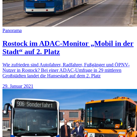
Panorama
Rostock im ADAC-Monitor „Mobil in der
Stadt“ auf 2. Platz
Wie zufrieden sind Autofahrer, Radfahrer, Fußgänger und ÖPNV-
Nutzer in Rostock? Bei einer ADAC-Umfrage in 29 mittleren
Großstädten landet die Hansestadt auf dem 2. Platz
29. Januar 2021