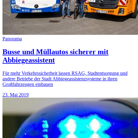
Panorama
Busse und Müllautos sicherer mit
Abbiegeassistent
Für mehr Verkehrssicherheit lassen RSAG, Stadtentsorgung und
andere Betriebe der Stadt Abbiegeassistenzsysteme in ihren
Großfahrzeugen einbauen
23. Mai 2019