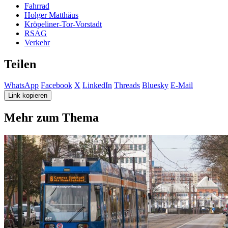
Fahrrad
Holger Matthäus
Kröpeliner-Tor-Vorstadt
RSAG
Verkehr
Teilen
WhatsApp
Facebook
X
LinkedIn
Threads
Bluesky
E-Mail
Link kopieren
Mehr zum Thema