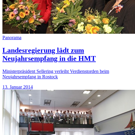
Panorama
Landesregierung lädt zum
Neujahrsempfang in die HMT
Ministerpräsident Sellering verleiht Verdienstorden beim
Neujahrsempfang in Rostock
13. Januar 2014