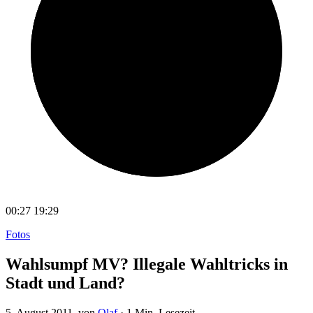
00:27
19:29
Fotos
Wahlsumpf MV? Illegale Wahltricks in
Stadt und Land?
5. August 2011
, von
Olaf
·
1 Min. Lesezeit