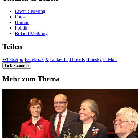
Erwin Sellering
Fotos
Humor
Politik
Roland Methling
Teilen
WhatsApp
Facebook
X
LinkedIn
Threads
Bluesky
E-Mail
Link kopieren
Mehr zum Thema