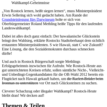
Wahlkampf-Geheimnisse
„Von Rostock lernen, heißt siegen lernen“, muss Ministerpräsident
Erwin Sellering sich wohl gedacht haben. Am Rande der
Grundsteinlegung fürs Darwineum
holte er sich von
Oberbürgermeister Roland Methling heiße Tipps für den laufenden
Landeswahlkampf.
Dabei ist alles doch ganz einfach: Der hawaiianische Glücksstein
bringt den Wahlsieg, erklärte Rostocks Stadtoberhaupt dem sichtlich
erstaunten Ministerpräsidenten. S wie Hawaii, statt C wie Zukunft?
Eine Lösung, die den Sozialdemokraten durchaus schmecken
dürfte!
Und auch in Rostock Bürgerschaft sorgte Methlings
Erfolgsgeheimnis inzwischen für Aufruhr. Wie Rostock-Heute aus
gut unterrichteten Kreisen erfuhr, sollen sämtliche Nicht-, Vielleicht-
und Unbedingt-Gegenkandidaten für die OB-Wahl 2012 bereits ein
Flugticket nach Hawaii gekauft haben, um
die Raelert-Brüder beim
Ironman zu unterstützen
vor Ort nach Glückssteinen zu suchen.
Cleverer Schachzug oder illegaler Wahlkampf? Rostock-Heute
bleibt dran! Wir decken auf!
Themen & Teilen