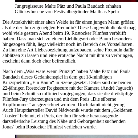
Jungregisseure Malte Pätz und Paula Baudach erhalten
Glückwünsche von Festivalbegründer Matthias Spehr
Die Attraktivität einer alten Weide ist für einen jungen Mann größer,
als die der ihm zugeneigten Freundin? Diese Ungewöhnlichkeit mag
wohl viele gestern Abend beim 19. Rostocker Filmfest verblüfft
haben. Dass man sich zu einem Lieblingsort oder Baum besonders
hingezogen fühlt, liegt vielleicht noch im Bereich des Vorstellbaren.
Zu ihm eine Art Liebesbeziehung aufzubauen, seine Freundin dafür
abblitzen zu lassen und eine erotische Nacht mit ihm zu verbringen,
erscheint dann doch eher befremdlich.
Nach dem „Was-wäre-wenn-Prinzip“ haben Malte Pätz und Paula
Bandach dieses Gedankenspiel in dem gut 18-minütigen
Kurzspielfilm „Ein Baum“ in Szene gesetzt. Dabei sind die beiden
22-jährigen Rostocker Regisseure mit der Kamera (André Jagusch)
und beim Schnitt so raffiniert vorgegangen, dass sie die dreiköpfige
Filmfest-Jury überzeugten und mit dem Preis „Die silberne
Kopftrommel“ ausgezeichnet wurden. Doch damit nicht genug.
Auch Hauptdarsteller David Nádvornik wurde mit dem „Goldenen
Toaster“ belohnt, ein Preis, der ihm für seine herausragende
darstellerische Leistung des Nähe und Geborgenheit suchenden
Jonas' beim Rostocker Filmfest verliehen wurde.