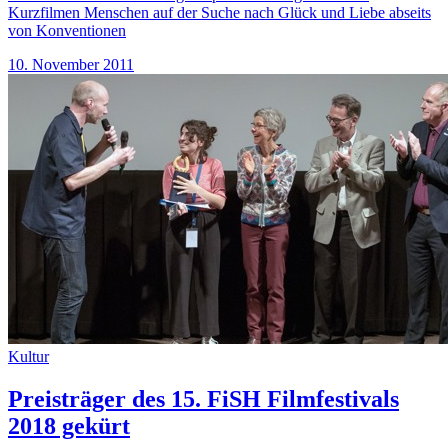
Kurzfilmen Menschen auf der Suche nach Glück und Liebe abseits
von Konventionen
10. November 2011
Kultur
Preisträger des 15. FiSH Filmfestivals
2018 gekürt