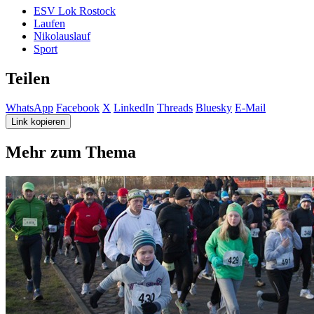
ESV Lok Rostock
Laufen
Nikolauslauf
Sport
Teilen
WhatsApp
Facebook
X
LinkedIn
Threads
Bluesky
E-Mail
Link kopieren
Mehr zum Thema