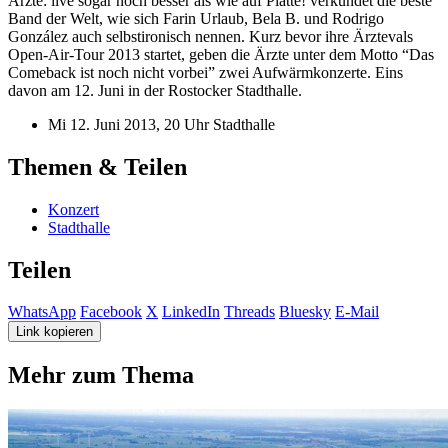
Ärzte: live sogar noch besser als wie auf Platte! verkündet die beste
Band der Welt, wie sich Farin Urlaub, Bela B. und Rodrigo
González auch selbstironisch nennen. Kurz bevor ihre Ärztevals
Open-Air-Tour 2013 startet, geben die Ärzte unter dem Motto “Das
Comeback ist noch nicht vorbei” zwei Aufwärmkonzerte. Eins
davon am 12. Juni in der Rostocker Stadthalle.
Mi 12. Juni 2013, 20 Uhr Stadthalle
Themen & Teilen
Konzert
Stadthalle
Teilen
WhatsApp
Facebook
X
LinkedIn
Threads
Bluesky
E-Mail
Link kopieren
Mehr zum Thema