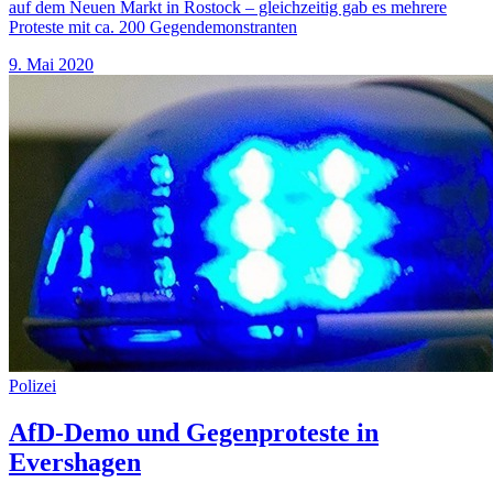
auf dem Neuen Markt in Rostock – gleichzeitig gab es mehrere
Proteste mit ca. 200 Gegendemonstranten
9. Mai 2020
Polizei
AfD-Demo und Gegenproteste in
Evershagen