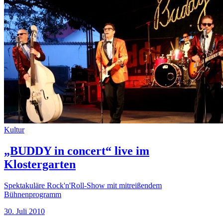
Kultur
„BUDDY in concert“ live im
Klostergarten
Spektakuläre Rock'n'Roll-Show mit mitreißendem
Bühnenprogramm
30. Juli 2010