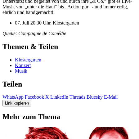
Unterstützt und begleitet von und durch ihre „& Co.“ gibt es Live-
Musik von „unter die Haut“ bis „Action pur“ - und immer erdig,
ehrlich und handgemacht!
07. Juli 20:30 Uhr, Klostergarten
Quelle: Compagnie de Comédie
Themen & Teilen
Klostergarten
Konzert
Musik
Teilen
WhatsApp
Facebook
X
LinkedIn
Threads
Bluesky
E-Mail
Link kopieren
Mehr zum Thema