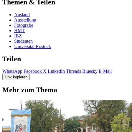
Themen & Teilen
Ausland
Ausstellung
Fotografie
HMT
IBZ
Studenten
Universität Rostock
Teilen
WhatsApp
Facebook
X
LinkedIn
Threads
Bluesky
E-Mail
Link kopieren
Mehr zum Thema