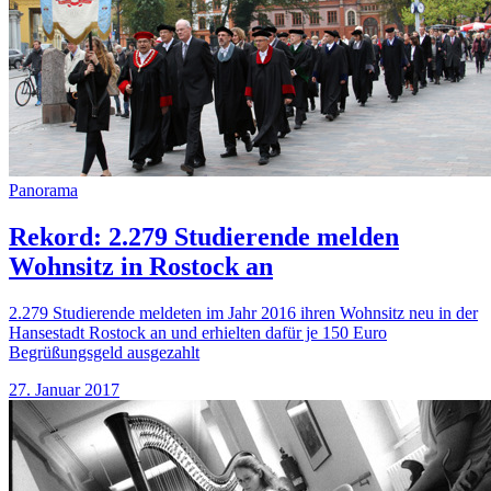
Panorama
Rekord: 2.279 Studierende melden
Wohnsitz in Rostock an
2.279 Studierende meldeten im Jahr 2016 ihren Wohnsitz neu in der
Hansestadt Rostock an und erhielten dafür je 150 Euro
Begrüßungsgeld ausgezahlt
27. Januar 2017