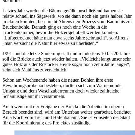
Stadtforst.
Letztes Jahr wurden die Bäume gefällt, anschließend kamen sie
relativ schnell ins Sägewerk, wo sie dann noch ein gutes halbes Jahr
trocknen konnten, beschreibt Ahrens den Prozess vom Baum bis zur
Brückenbohle. Danach ging es noch eine Woche in die
Trockenkammer, bevor die Hölzer gehobelt werden konnten.
„Luftgetrocknet hätte man etwa sechs Jahre gebraucht“, so Ahrens,
„man versucht die Natur hier etwas zu überlisten.“
1991 fand die letzte Sanierung statt und mindestens 10 bis 20 Jahre
soll die Brücke auch jetzt wieder halten. „Vielleicht langt unser sehr
gutes Holz aus der Rostocker Heide sogar noch zehn Jahre länger“,
zeigt sich Matthäus zuversichtlich.
Schon am Wochenende haben die neuen Bohlen ihre erste
Bewährungsprobe zu bestehen, dürften sich zum Warnemünder
Umgang und dem Waschzuberrennen doch wieder zahlreiche
Schaulustige auf ihr versammeln.
Auch wenn mit der Freigabe der Brücke die Arbeiten im oberen
Bereich beendet sind, wird am Unterbau weiter gearbeitet, berichtet
Anja Koch vom Tief- und Hafenbauamt. Sie ist vonseiten der Stadt
für die Koordinierung des Projektes zuständig.