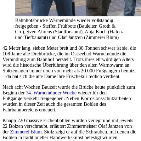
Bahnhofsbrücke Warnemünde wieder vollständig
freigegeben - Steffen Frühbote (Bauleiter, Groth &
Co.), Sven Ahrens (Stadtforstamt), Anja Koch (Hafen-
und Tiefbauamt) und Olaf Jantzen (Zimmerei Blum)
42 Meter lang, sieben Meter breit und 80 Tonnen schwer ist sie, die
108 Jahre alte Drehbrücke, die im Ostseebad Warnemünde die
Verbindung zum Bahnhof herstellt. Trotz ihres ehrwürdigen Alters
wird die historische Überführung über den alten Warnowarm an
Spitzentagen immer noch von mehr als 20.000 Fußgängern benutzt
– da hat sich die alte Dame ihre Frischekur redlich verdient.
Nach acht Wochen Bauzeit wurde die Brücke heute pünktlich zum
Beginn der
74. Warnemünder Woche
wieder für den
Fußgängerverkehr freigegeben. Neben Korrosionsschutzarbeiten
wurden in dieser Zeit auch die gesamten Bohlen des
Fahrbahnbereichs erneuert.
Knapp 220 massive Eichenbohlen wurden verlegt und mit jeweils
22 Bolzen verschraubt, erläutert Zimmermeister Olaf Jantzen von
der
Zimmerei Blum
. Stolz zeigt er auf die Schrauben, mit denen die
Bohlen in traditioneller Handwerkskunst befestigt wurden.