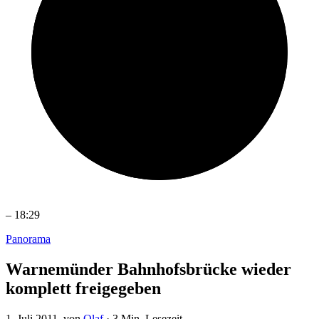
–
18:29
Panorama
Warnemünder Bahnhofsbrücke wieder
komplett freigegeben
1. Juli 2011
, von
Olaf
·
3 Min. Lesezeit