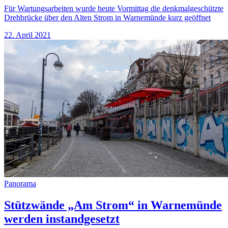
Für Wartungsarbeiten wurde heute Vormittag die denkmalgeschützte
Drehbrücke über den Alten Strom in Warnemünde kurz geöffnet
22. April 2021
Panorama
Stützwände „Am Strom“ in Warnemünde
werden instandgesetzt