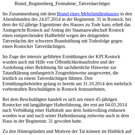
Brand_Beginenberg_Festnahme_Tatverdaechtiger
Im Zusammenhang mit dem
Brand eines Mehrfamilienhauses
in den
Abendstunden des 24.07.2014 in der Beginenstr. 31 in Rostock, bei
dem der 62-jährige Eigentümer des Hauses zu Tode kam, erließ das
Amtsgericht Rostock auf Antrag der Staatsanwaltschaft Rostock
einen entsprechenden Haftbefehl wegen des dringenden
Tatverdachts der schweren Brandstiftung mit Todesfolge gegen
einen Rostocker Tatverdächtigen.
Im Zuge der intensiv geführten Ermittlungen der KPI Rostock
wurden auch mit Hilfe von Öffentlichkeitsaufrufen und der
Auslobung einer Belohnung für sachdienliche Hinweise zur
Tataufklärung umfangreich Zeugenhinweise ausgewertet, die
letztlich zu einem Tatverdächtigen führten. Den
Ermittlungsbehörden gelang es bereits am 31.10.2014 den mehrfach
vorbestraften Beschuldigten in Rostock festzunehmen.
Bei dem Beschuldigten handelt es sich um einen 45-jährigen
Rostocker mit langjähriger Hafterfahrung, der erst am 04.05.2014
nach Verbüßung einer Haftstrafe aus dem Justizvollzug entlassen
worden war und nach seiner Haftentlassung zeitweise auch in dem
Haus in der Beginenstr. 31 gewohnt hatte.
Zu den Hintergründen und Motiven der Tat können im Hinblick auf