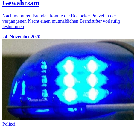
Gewahrsam
Nach mehreren Bränden konnte die Rostocker Polizei in der
vergangenen Nacht einen mutmaßlichen Brandstifter vorläufig
festnehmen
24. November 2020
Polizei