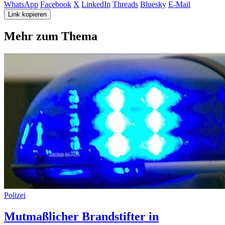
WhatsApp
Facebook
X
LinkedIn
Threads
Bluesky
E-Mail
Link kopieren
Mehr zum Thema
Polizei
Mutmaßlicher Brandstifter in