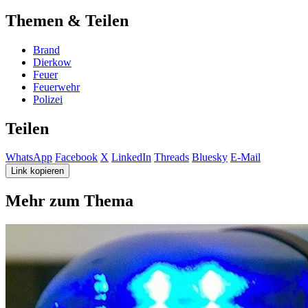
Themen & Teilen
Brand
Dierkow
Feuer
Feuerwehr
Polizei
Teilen
WhatsApp
Facebook
X
LinkedIn
Threads
Bluesky
E-Mail
Link kopieren
Mehr zum Thema