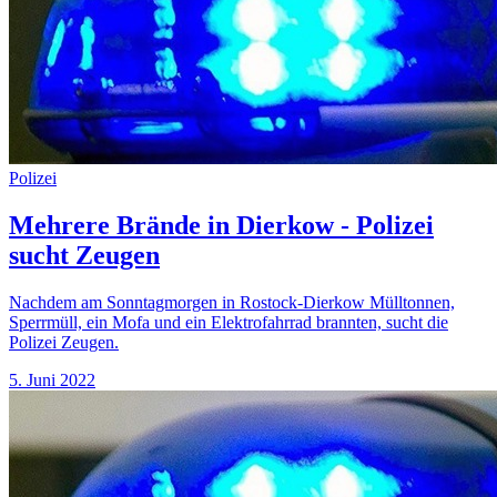
Polizei
Mehrere Brände in Dierkow - Polizei
sucht Zeugen
Nachdem am Sonntagmorgen in Rostock-Dierkow Mülltonnen,
Sperrmüll, ein Mofa und ein Elektrofahrrad brannten, sucht die
Polizei Zeugen.
5. Juni 2022