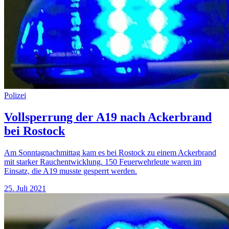
Polizei
Vollsperrung der A19 nach Ackerbrand
bei Rostock
Am Sonntagnachmittag kam es bei Rostock zu einem Ackerbrand
mit starker Rauchentwicklung. 150 Feuerwehrleute waren im
Einsatz, die A19 musste gesperrt werden.
25. Juli 2021