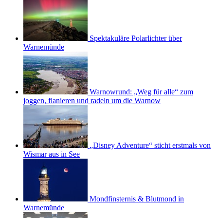
Spektakuläre Polarlichter über
Warnemünde
Warnowrund: „Weg für alle“ zum
joggen, flanieren und radeln um die Warnow
„Disney Adventure“ sticht erstmals von
Wismar aus in See
Mondfinsternis & Blutmond in
Warnemünde