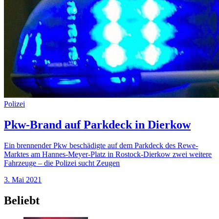
Polizei
Pkw-Brand auf Parkdeck in Dierkow
Ein brennender Pkw beschädigte auf dem Parkdeck des Rewe-
Marktes am Hannes-Meyer-Platz in Rostock-Dierkow zwei weitere
Fahrzeuge – die Polizei sucht Zeugen
3. Mai 2021
Beliebt