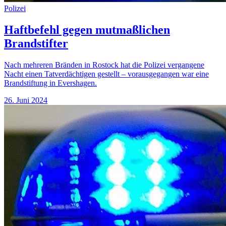
Polizei
Haftbefehl gegen mutmaßlichen
Brandstifter
Nach mehreren Bränden in Rostock hat die Polizei vergangene
Nacht einen Tatverdächtigen gestellt – vorausgegangen war eine
Brandstiftung in Evershagen.
26. Juni 2024