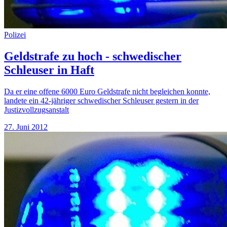
Polizei
Geldstrafe zu hoch - schwedischer
Schleuser in Haft
Da er eine offene 6000 Euro Geldstrafe nicht begleichen konnte,
landete ein 42-jähriger schwedischer Schleuser gestern in der
Justizvollzugsanstalt
27. Juni 2012