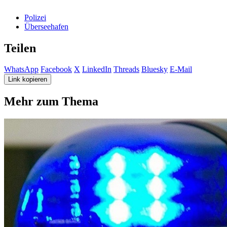
Polizei
Überseehafen
Teilen
WhatsApp
Facebook
X
LinkedIn
Threads
Bluesky
E-Mail
Link kopieren
Mehr zum Thema