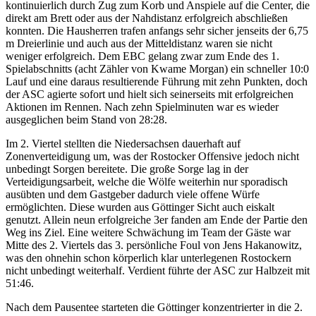
kontinuierlich durch Zug zum Korb und Anspiele auf die Center, die
direkt am Brett oder aus der Nahdistanz erfolgreich abschließen
konnten. Die Hausherren trafen anfangs sehr sicher jenseits der 6,75
m Dreierlinie und auch aus der Mitteldistanz waren sie nicht
weniger erfolgreich. Dem EBC gelang zwar zum Ende des 1.
Spielabschnitts (acht Zähler von Kwame Morgan) ein schneller 10:0
Lauf und eine daraus resultierende Führung mit zehn Punkten, doch
der ASC agierte sofort und hielt sich seinerseits mit erfolgreichen
Aktionen im Rennen. Nach zehn Spielminuten war es wieder
ausgeglichen beim Stand von 28:28.
Im 2. Viertel stellten die Niedersachsen dauerhaft auf
Zonenverteidigung um, was der Rostocker Offensive jedoch nicht
unbedingt Sorgen bereitete. Die große Sorge lag in der
Verteidigungsarbeit, welche die Wölfe weiterhin nur sporadisch
ausübten und dem Gastgeber dadurch viele offene Würfe
ermöglichten. Diese wurden aus Göttinger Sicht auch eiskalt
genutzt. Allein neun erfolgreiche 3er fanden am Ende der Partie den
Weg ins Ziel. Eine weitere Schwächung im Team der Gäste war
Mitte des 2. Viertels das 3. persönliche Foul von Jens Hakanowitz,
was den ohnehin schon körperlich klar unterlegenen Rostockern
nicht unbedingt weiterhalf. Verdient führte der ASC zur Halbzeit mit
51:46.
Nach dem Pausentee starteten die Göttinger konzentrierter in die 2.