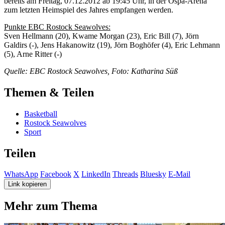
bereits am Freitag, 07.12.2012 ab 19:45 Uhr, in der Ospa-Arena
zum letzten Heimspiel des Jahres empfangen werden.
Punkte EBC Rostock Seawolves:
Sven Hellmann (20), Kwame Morgan (23), Eric Bill (7), Jörn
Galdirs (-), Jens Hakanowitz (19), Jörn Boghöfer (4), Eric Lehmann
(5), Arne Ritter (-)
Quelle: EBC Rostock Seawolves, Foto: Katharina Süß
Themen & Teilen
Basketball
Rostock Seawolves
Sport
Teilen
WhatsApp
Facebook
X
LinkedIn
Threads
Bluesky
E-Mail
Link kopieren
Mehr zum Thema