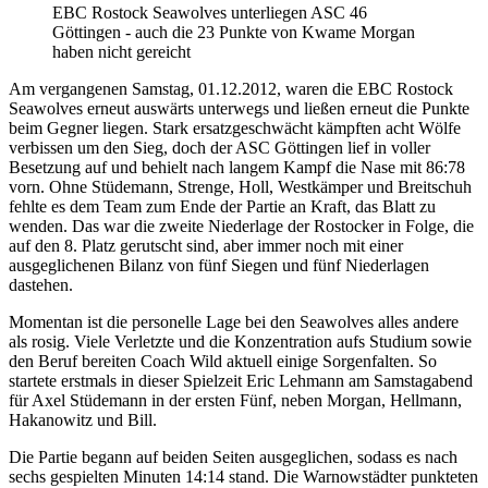
EBC Rostock Seawolves unterliegen ASC 46
Göttingen - auch die 23 Punkte von Kwame Morgan
haben nicht gereicht
Am vergangenen Samstag, 01.12.2012, waren die EBC Rostock
Seawolves erneut auswärts unterwegs und ließen erneut die Punkte
beim Gegner liegen. Stark ersatzgeschwächt kämpften acht Wölfe
verbissen um den Sieg, doch der ASC Göttingen lief in voller
Besetzung auf und behielt nach langem Kampf die Nase mit 86:78
vorn. Ohne Stüdemann, Strenge, Holl, Westkämper und Breitschuh
fehlte es dem Team zum Ende der Partie an Kraft, das Blatt zu
wenden. Das war die zweite Niederlage der Rostocker in Folge, die
auf den 8. Platz gerutscht sind, aber immer noch mit einer
ausgeglichenen Bilanz von fünf Siegen und fünf Niederlagen
dastehen.
Momentan ist die personelle Lage bei den Seawolves alles andere
als rosig. Viele Verletzte und die Konzentration aufs Studium sowie
den Beruf bereiten Coach Wild aktuell einige Sorgenfalten. So
startete erstmals in dieser Spielzeit Eric Lehmann am Samstagabend
für Axel Stüdemann in der ersten Fünf, neben Morgan, Hellmann,
Hakanowitz und Bill.
Die Partie begann auf beiden Seiten ausgeglichen, sodass es nach
sechs gespielten Minuten 14:14 stand. Die Warnowstädter punkteten