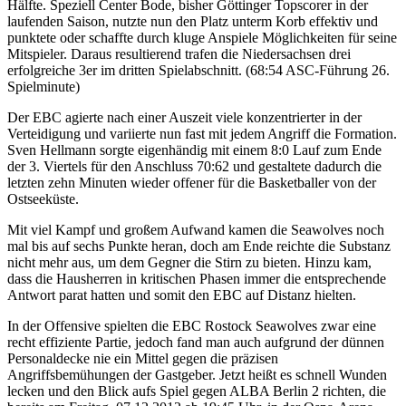
Hälfte. Speziell Center Bode, bisher Göttinger Topscorer in der
laufenden Saison, nutzte nun den Platz unterm Korb effektiv und
punktete oder schaffte durch kluge Anspiele Möglichkeiten für seine
Mitspieler. Daraus resultierend trafen die Niedersachsen drei
erfolgreiche 3er im dritten Spielabschnitt. (68:54 ASC-Führung 26.
Spielminute)
Der EBC agierte nach einer Auszeit viele konzentrierter in der
Verteidigung und variierte nun fast mit jedem Angriff die Formation.
Sven Hellmann sorgte eigenhändig mit einem 8:0 Lauf zum Ende
der 3. Viertels für den Anschluss 70:62 und gestaltete dadurch die
letzten zehn Minuten wieder offener für die Basketballer von der
Ostseeküste.
Mit viel Kampf und großem Aufwand kamen die Seawolves noch
mal bis auf sechs Punkte heran, doch am Ende reichte die Substanz
nicht mehr aus, um dem Gegner die Stirn zu bieten. Hinzu kam,
dass die Hausherren in kritischen Phasen immer die entsprechende
Antwort parat hatten und somit den EBC auf Distanz hielten.
In der Offensive spielten die EBC Rostock Seawolves zwar eine
recht effiziente Partie, jedoch fand man auch aufgrund der dünnen
Personaldecke nie ein Mittel gegen die präzisen
Angriffsbemühungen der Gastgeber. Jetzt heißt es schnell Wunden
lecken und den Blick aufs Spiel gegen ALBA Berlin 2 richten, die