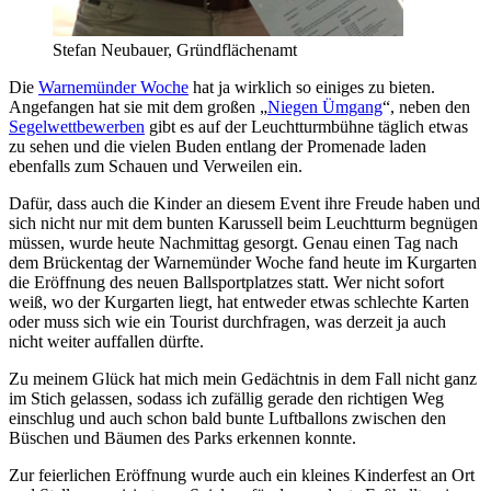
Stefan Neubauer, Gründflächenamt
Die
Warnemünder Woche
hat ja wirklich so einiges zu bieten.
Angefangen hat sie mit dem großen „
Niegen Ümgang
“, neben den
Segelwettbewerben
gibt es auf der Leuchtturmbühne täglich etwas
zu sehen und die vielen Buden entlang der Promenade laden
ebenfalls zum Schauen und Verweilen ein.
Dafür, dass auch die Kinder an diesem Event ihre Freude haben und
sich nicht nur mit dem bunten Karussell beim Leuchtturm begnügen
müssen, wurde heute Nachmittag gesorgt. Genau einen Tag nach
dem Brückentag der Warnemünder Woche fand heute im Kurgarten
die Eröffnung des neuen Ballsportplatzes statt. Wer nicht sofort
weiß, wo der Kurgarten liegt, hat entweder etwas schlechte Karten
oder muss sich wie ein Tourist durchfragen, was derzeit ja auch
nicht weiter auffallen dürfte.
Zu meinem Glück hat mich mein Gedächtnis in dem Fall nicht ganz
im Stich gelassen, sodass ich zufällig gerade den richtigen Weg
einschlug und auch schon bald bunte Luftballons zwischen den
Büschen und Bäumen des Parks erkennen konnte.
Zur feierlichen Eröffnung wurde auch ein kleines Kinderfest an Ort