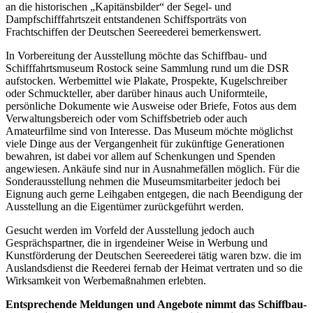
an die historischen „Kapitänsbilder“ der Segel- und
Dampfschifffahrtszeit entstandenen Schiffsporträts von
Frachtschiffen der Deutschen Seereederei bemerkenswert.
In Vorbereitung der Ausstellung möchte das Schiffbau- und
Schifffahrtsmuseum Rostock seine Sammlung rund um die DSR
aufstocken. Werbemittel wie Plakate, Prospekte, Kugelschreiber
oder Schmuckteller, aber darüber hinaus auch Uniformteile,
persönliche Dokumente wie Ausweise oder Briefe, Fotos aus dem
Verwaltungsbereich oder vom Schiffsbetrieb oder auch
Amateurfilme sind von Interesse. Das Museum möchte möglichst
viele Dinge aus der Vergangenheit für zukünftige Generationen
bewahren, ist dabei vor allem auf Schenkungen und Spenden
angewiesen. Ankäufe sind nur in Ausnahmefällen möglich. Für die
Sonderausstellung nehmen die Museumsmitarbeiter jedoch bei
Eignung auch gerne Leihgaben entgegen, die nach Beendigung der
Ausstellung an die Eigentümer zurückgeführt werden.
Gesucht werden im Vorfeld der Ausstellung jedoch auch
Gesprächspartner, die in irgendeiner Weise in Werbung und
Kunstförderung der Deutschen Seereederei tätig waren bzw. die im
Auslandsdienst die Reederei fernab der Heimat vertraten und so die
Wirksamkeit von Werbemaßnahmen erlebten.
Entsprechende Meldungen und Angebote nimmt das Schiffbau-