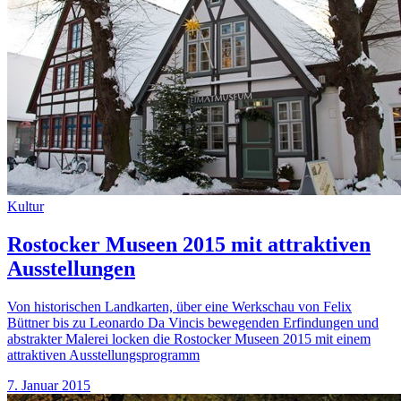
Kultur
Rostocker Museen 2015 mit attraktiven
Ausstellungen
Von historischen Landkarten, über eine Werkschau von Felix
Büttner bis zu Leonardo Da Vincis bewegenden Erfindungen und
abstrakter Malerei locken die Rostocker Museen 2015 mit einem
attraktiven Ausstellungsprogramm
7. Januar 2015