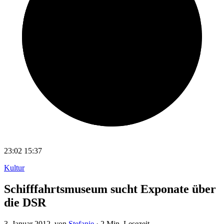
23:02
15:37
Kultur
Schifffahrtsmuseum sucht Exponate über
die DSR
3. Januar 2012
, von
Stefanie
·
2 Min. Lesezeit