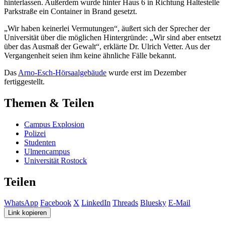
hinterlassen. Außerdem wurde hinter Haus 6 in Richtung Haltestelle
Parkstraße ein Container in Brand gesetzt.
„Wir haben keinerlei Vermutungen“, äußert sich der Sprecher der
Universität über die möglichen Hintergründe: „Wir sind aber entsetzt
über das Ausmaß der Gewalt“, erklärte Dr. Ulrich Vetter. Aus der
Vergangenheit seien ihm keine ähnliche Fälle bekannt.
Das
Arno-Esch-Hörsaalgebäude
wurde erst im Dezember
fertiggestellt.
Themen & Teilen
Campus Explosion
Polizei
Studenten
Ulmencampus
Universität Rostock
Teilen
WhatsApp
Facebook
X
LinkedIn
Threads
Bluesky
E-Mail
Link kopieren