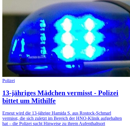
Polizei
13-jähriges Mädchen vermisst - Polizei
bittet um Mithilfe
Erneut wird die 13-jährige Hamida S. aus Rostock-Schmarl
vermisst, die sich zuletzt im Bereich der HNO-Klinik aufgehalten
hat – die Polizei sucht Hinweise zu ihrem Aufenthaltsort