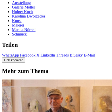
Ausstellung
Galerie Möller
Holger Koch
Karolina Dworzecka
Kunst
Malerei
Marina Nörren
Schmuck
Teilen
WhatsApp
Facebook
X
LinkedIn
Threads
Bluesky
E-Mail
Link kopieren
Mehr zum Thema