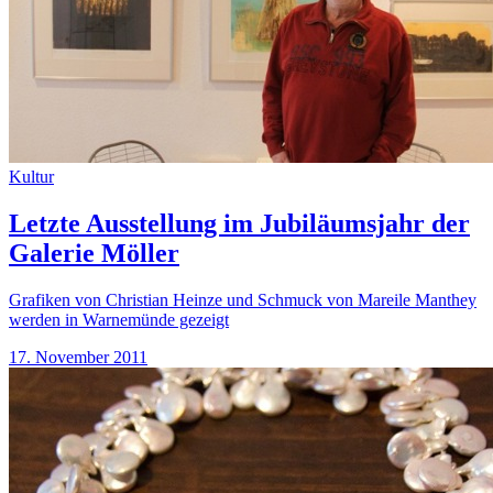
Kultur
Letzte Ausstellung im Jubiläumsjahr der
Galerie Möller
Grafiken von Christian Heinze und Schmuck von Mareile Manthey
werden in Warnemünde gezeigt
17. November 2011