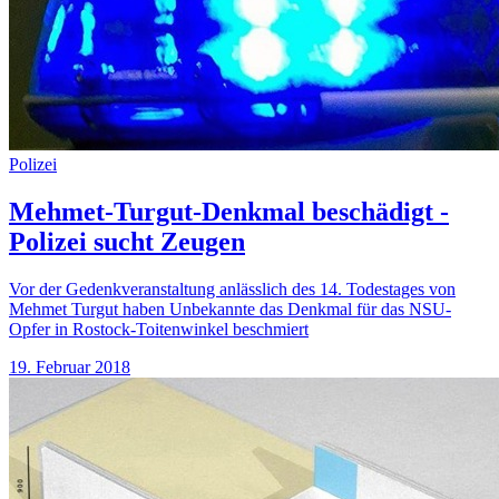
Polizei
Mehmet-Turgut-Denkmal beschädigt -
Polizei sucht Zeugen
Vor der Gedenkveranstaltung anlässlich des 14. Todestages von
Mehmet Turgut haben Unbekannte das Denkmal für das NSU-
Opfer in Rostock-Toitenwinkel beschmiert
19. Februar 2018