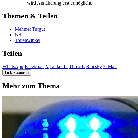
wird Annäherung erst ermöglicht."
Themen & Teilen
Mehmet Turgut
NSU
Toitenwinkel
Teilen
WhatsApp
Facebook
X
LinkedIn
Threads
Bluesky
E-Mail
Link kopieren
Mehr zum Thema