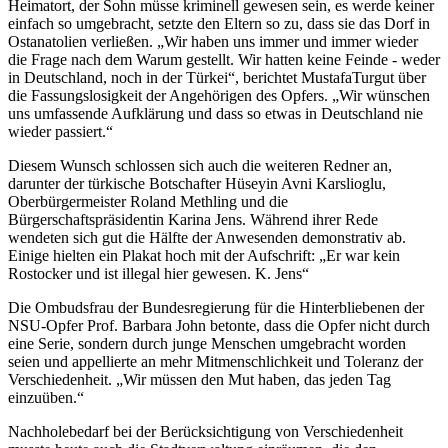
Heimatort, der Sohn müsse kriminell gewesen sein, es werde keiner
einfach so umgebracht, setzte den Eltern so zu, dass sie das Dorf in
Ostanatolien verließen. „Wir haben uns immer und immer wieder
die Frage nach dem Warum gestellt. Wir hatten keine Feinde - weder
in Deutschland, noch in der Türkei“, berichtet MustafaTurgut über
die Fassungslosigkeit der Angehörigen des Opfers. „Wir wünschen
uns umfassende Aufklärung und dass so etwas in Deutschland nie
wieder passiert.“
Diesem Wunsch schlossen sich auch die weiteren Redner an,
darunter der türkische Botschafter Hüseyin Avni Karslioglu,
Oberbürgermeister Roland Methling und die
Bürgerschaftspräsidentin Karina Jens. Während ihrer Rede
wendeten sich gut die Hälfte der Anwesenden demonstrativ ab.
Einige hielten ein Plakat hoch mit der Aufschrift: „Er war kein
Rostocker und ist illegal hier gewesen. K. Jens“
Die Ombudsfrau der Bundesregierung für die Hinterbliebenen der
NSU-Opfer Prof. Barbara John betonte, dass die Opfer nicht durch
eine Serie, sondern durch junge Menschen umgebracht worden
seien und appellierte an mehr Mitmenschlichkeit und Toleranz der
Verschiedenheit. „Wir müssen den Mut haben, das jeden Tag
einzuüben.“
Nachholebedarf bei der Berücksichtigung von Verschiedenheit