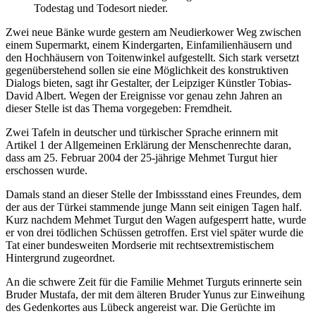
Todestag und Todesort nieder.
Zwei neue Bänke wurde gestern am Neudierkower Weg zwischen
einem Supermarkt, einem Kindergarten, Einfamilienhäusern und
den Hochhäusern von Toitenwinkel aufgestellt. Sich stark versetzt
gegenüberstehend sollen sie eine Möglichkeit des konstruktiven
Dialogs bieten, sagt ihr Gestalter, der Leipziger Künstler Tobias-
David Albert. Wegen der Ereignisse vor genau zehn Jahren an
dieser Stelle ist das Thema vorgegeben: Fremdheit.
Zwei Tafeln in deutscher und türkischer Sprache erinnern mit
Artikel 1 der Allgemeinen Erklärung der Menschenrechte daran,
dass am 25. Februar 2004 der 25-jährige Mehmet Turgut hier
erschossen wurde.
Damals stand an dieser Stelle der Imbissstand eines Freundes, dem
der aus der Türkei stammende junge Mann seit einigen Tagen half.
Kurz nachdem Mehmet Turgut den Wagen aufgesperrt hatte, wurde
er von drei tödlichen Schüssen getroffen. Erst viel später wurde die
Tat einer bundesweiten Mordserie mit rechtsextremistischem
Hintergrund zugeordnet.
An die schwere Zeit für die Familie Mehmet Turguts erinnerte sein
Bruder Mustafa, der mit dem älteren Bruder Yunus zur Einweihung
des Gedenkortes aus Lübeck angereist war. Die Gerüchte im