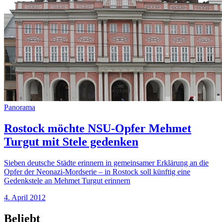
Panorama
Rostock möchte NSU-Opfer Mehmet
Turgut mit Stele gedenken
Sieben deutsche Städte erinnern in gemeinsamer Erklärung an die
Opfer der Neonazi-Mordserie – in Rostock soll künftig eine
Gedenkstele an Mehmet Turgut erinnern
4. April 2012
Beliebt