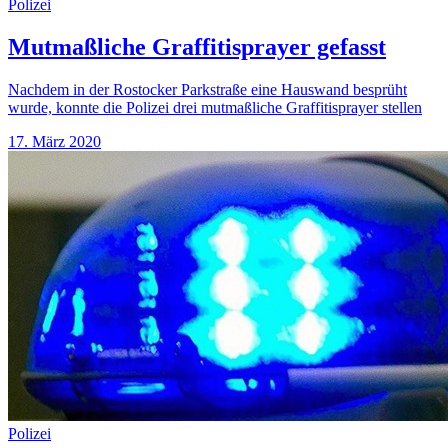
Polizei
Mutmaßliche Graffitisprayer gefasst
Nachdem in der Rostocker Parkstraße eine Hauswand besprüht
wurde, konnte die Polizei drei mutmaßliche Graffitisprayer stellen
17. März 2020
Polizei