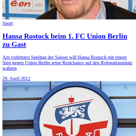
Sport
Hansa Rostock beim 1. FC Union Berlin
zu Gast
Am vorletzten Spieltag der Saison will Hansa Rostock mit einem
Sieg gegen Union Berlin seine Restchance auf den Relegationsplatz
wahren
29. April 2012