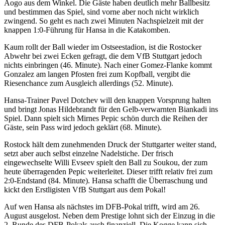
Aogo aus dem Winkel. Die Gäste haben deutlich mehr Ballbesitz
und bestimmen das Spiel, sind vorne aber noch nicht wirklich
zwingend. So geht es nach zwei Minuten Nachspielzeit mit der
knappen 1:0-Führung für Hansa in die Katakomben.
Kaum rollt der Ball wieder im Ostseestadion, ist die Rostocker
Abwehr bei zwei Ecken gefragt, die dem VfB Stuttgart jedoch
nichts einbringen (46. Minute). Nach einer Gomez-Flanke kommt
Gonzalez am langen Pfosten frei zum Kopfball, vergibt die
Riesenchance zum Ausgleich allerdings (52. Minute).
Hansa-Trainer Pavel Dotchev will den knappen Vorsprung halten
und bringt Jonas Hildebrandt für den Gelb-verwarnten Biankadi ins
Spiel. Dann spielt sich Mirnes Pepic schön durch die Reihen der
Gäste, sein Pass wird jedoch geklärt (68. Minute).
Rostock hält dem zunehmenden Druck der Stuttgarter weiter stand,
setzt aber auch selbst einzelne Nadelstiche. Der frisch
eingewechselte Willi Evseev spielt den Ball zu Soukou, der zum
heute überragenden Pepic weiterleitet. Dieser trifft relativ frei zum
2:0-Endstand (84. Minute). Hansa schafft die Überraschung und
kickt den Erstligisten VfB Stuttgart aus dem Pokal!
Auf wen Hansa als nächstes im DFB-Pokal trifft, wird am 26.
August ausgelost. Neben dem Prestige lohnt sich der Einzug in die
2. Runde des DFB-Pokals auch finanziell. Die Kogge kann sich