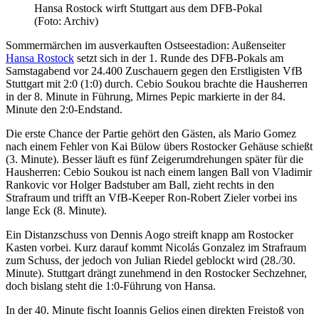
Hansa Rostock wirft Stuttgart aus dem DFB-Pokal
(Foto: Archiv)
Sommermärchen im ausverkauften Ostseestadion: Außenseiter
Hansa Rostock
setzt sich in der 1. Runde des DFB-Pokals am
Samstagabend vor 24.400 Zuschauern gegen den Erstligisten VfB
Stuttgart mit 2:0 (1:0) durch. Cebio Soukou brachte die Hausherren
in der 8. Minute in Führung, Mirnes Pepic markierte in der 84.
Minute den 2:0-Endstand.
Die erste Chance der Partie gehört den Gästen, als Mario Gomez
nach einem Fehler von Kai Bülow übers Rostocker Gehäuse schießt
(3. Minute). Besser läuft es fünf Zeigerumdrehungen später für die
Hausherren: Cebio Soukou ist nach einem langen Ball von Vladimir
Rankovic vor Holger Badstuber am Ball, zieht rechts in den
Strafraum und trifft an VfB-Keeper Ron-Robert Zieler vorbei ins
lange Eck (8. Minute).
Ein Distanzschuss von Dennis Aogo streift knapp am Rostocker
Kasten vorbei. Kurz darauf kommt Nicolás Gonzalez im Strafraum
zum Schuss, der jedoch von Julian Riedel geblockt wird (28./30.
Minute). Stuttgart drängt zunehmend in den Rostocker Sechzehner,
doch bislang steht die 1:0-Führung von Hansa.
In der 40. Minute fischt Ioannis Gelios einen direkten Freistoß von