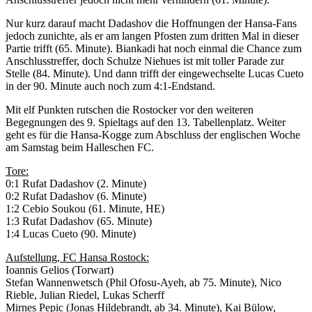
Nur kurz darauf macht Dadashov die Hoffnungen der Hansa-Fans
jedoch zunichte, als er am langen Pfosten zum dritten Mal in dieser
Partie trifft (65. Minute). Biankadi hat noch einmal die Chance zum
Anschlusstreffer, doch Schulze Niehues ist mit toller Parade zur
Stelle (84. Minute). Und dann trifft der eingewechselte Lucas Cueto
in der 90. Minute auch noch zum 4:1-Endstand.
Mit elf Punkten rutschen die Rostocker vor den weiteren
Begegnungen des 9. Spieltags auf den 13. Tabellenplatz. Weiter
geht es für die Hansa-Kogge zum Abschluss der englischen Woche
am Samstag beim Halleschen FC.
Tore:
0:1 Rufat Dadashov (2. Minute)
0:2 Rufat Dadashov (6. Minute)
1:2 Cebio Soukou (61. Minute, HE)
1:3 Rufat Dadashov (65. Minute)
1:4 Lucas Cueto (90. Minute)
Aufstellung, FC Hansa Rostock:
Ioannis Gelios (Torwart)
Stefan Wannenwetsch (Phil Ofosu-Ayeh, ab 75. Minute), Nico
Rieble, Julian Riedel, Lukas Scherff
Mirnes Pepic (Jonas Hildebrandt, ab 34. Minute), Kai Bülow,