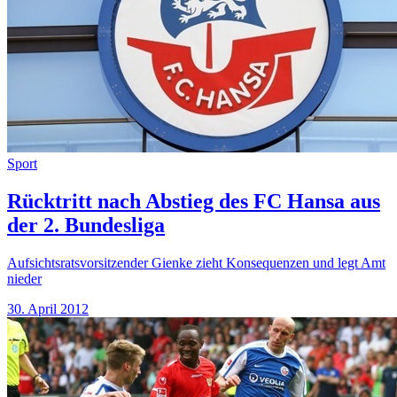
Sport
Rücktritt nach Abstieg des FC Hansa aus
der 2. Bundesliga
Aufsichtsratsvorsitzender Gienke zieht Konsequenzen und legt Amt
nieder
30. April 2012