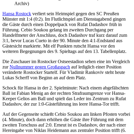
Archiv)
Hansa Rostock
verliert sein Heimspiel gegen den SC Preußen
Münster mit 1:4 (0:2). Im Flutlichtspiel am Dienstagabend gingen
die Gäste durch einen Doppelpack von Rufat Dadashov früh in
Führung. Cebio Soukou gelang im zweiten Durchgang per
Handelfmeter der Anschluss, doch Dadashov traf kurz darauf zum
3:1, bevor Lucas Cueto in der 90. Minute den 4:1-Endstand aus
Gästesicht markierte. Mit elf Punkten rutscht Hansa vor den
weiteren Begegnungen des 9. Spieltags auf den 13. Tabellenplatz.
Die Zuschauer im Rostocker Ostseestadion sehen eine im Vergleich
zur
Nullnummer gegen Großaspach
auf lediglich einer Position
veränderte Rostocker Startelf. Für Vladimir Rankoviv steht heute
Lukas Scherff von Beginn an auf dem Platz.
Schock für Hansa in der 2. Spielminute: Nach einem abgefälschten
Ball ist Fabian Menig an der rechten Strafraumgrenze vor Hansa-
Keeper Gelios am Ball und spielt das Leder ins Zentrum zu Rufat
Dadashov, der zur 1:0-Gästeführung ins leere Hansa-Tor trifft.
Auf der Gegenseite schießt Cebio Soukou am linken Pfosten vorbei
(4. Minute), doch dann erhöhen die Gäste ihre Führung mit dem
zweiten Torschuss auf 2:0. Erneut ist es Dadashov, der nach einer
Hereingabe von Niklas Heidemann aus zentraler Position trifft (6.