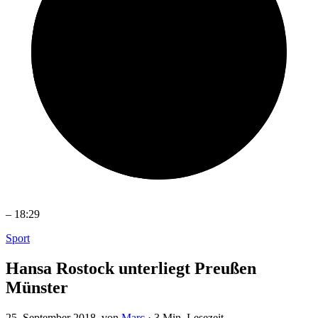
–
18:29
Sport
Hansa Rostock unterliegt Preußen
Münster
25. September 2018
, von
Marc
·
3 Min. Lesezeit