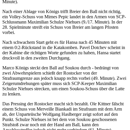
Minute).
Nach einer Ablage von Königs trifft Breier den Ball nicht richtig,
ein Volley-Schuss von Mirnes Pepic landet in den Armen von SCP-
Schlussmann Maximilian Schulze Niehues (9./17. Minute). In der
28. Spielminute streift ein Schuss von Breier am langen Pfosten
vorbei.
Nach schwachem Start geht es für Hansa nach 45 Minuten mit
einem 0:2-Rückstand in die Katakomben. Pavel Dotchev scheint in
der Kabine die richtigen Worte gefunden zu haben, Hansa startet
druckvoll in den zweiten Durchgang.
Marco Königs steckt den Ball auf Soukou durch - bedrängt von
zwei Abwehrspielern schießt der Rostocker von der
Strafraumgrenze aus jedoch knapp rechts vorbei (49. Minute). Zwei
Zeigerumdrehungen später muss sich SCP-Keeper Maximilian
Schulze Niehues strecken, um einen Soukou-Schuss über die Latte
zu lenken.
Das Pressing der Rostocker macht sich bezahlt. Ole Kittner fälscht
einem Schuss von Merveille Biankadi im Strafraum mit dem Arm
ab, der Unparteiische Wolfgang Haslberger zeigt sofort auf den
Punkt. Schulze Niehues ist bei dem von Soukou geschossenen
Strafstoß zwar noch mit der Hand am Ball, kann den
Anschlusstreffer jedoch nicht mehr verhindern (61. Minute).