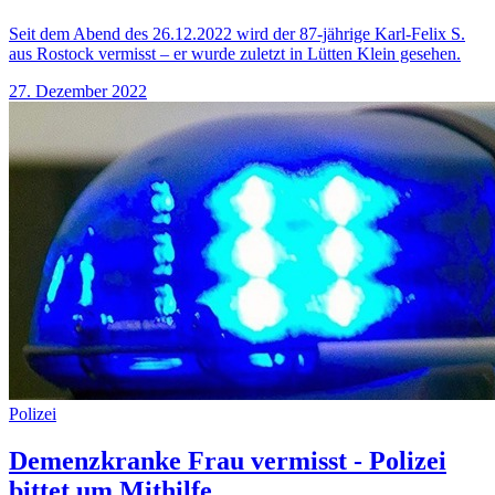
Seit dem Abend des 26.12.2022 wird der 87-jährige Karl-Felix S.
aus Rostock vermisst – er wurde zuletzt in Lütten Klein gesehen.
27. Dezember 2022
Polizei
Demenzkranke Frau vermisst - Polizei
bittet um Mithilfe