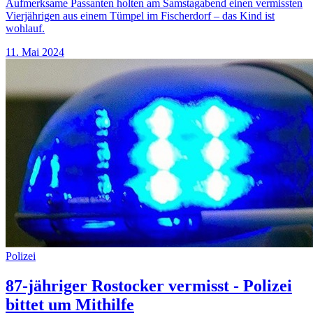
Aufmerksame Passanten holten am Samstagabend einen vermissten
Vierjährigen aus einem Tümpel im Fischerdorf – das Kind ist
wohlauf.
11. Mai 2024
Polizei
87-jähriger Rostocker vermisst - Polizei
bittet um Mithilfe