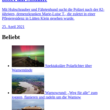
Mit Hubschrauber und Fährtenhund sucht die Polizei nach der 82-
jährigen, demenzkranken Marie-Luise T., die zuletzt in einer
Pflegeresidenz in Lütten Klein gesehen wurde.
25. April 2021
Beliebt
Spektakuläre Polarlichter über
Warnemünde
Warnowrund: „Weg für alle“ zum
joggen, flanieren und radeln um die Warnow